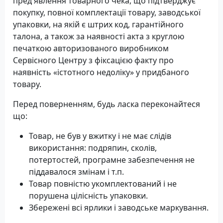
пред'явлення товарного чека, що підтверджує
покупку, повної комплектації товару, заводської
упаковки, на якій є штрих код, гарантійного
талона, а також за наявності акта з круглою
печаткою авторизованого виробником
Сервісного Центру з фіксацією факту про
наявність «істотного недоліку» у придбаного
товару.
Перед поверненням, будь ласка переконайтеся
що:
Товар, не був у вжитку і не має слідів
використання: подряпин, сколів,
потертостей, програмне забезпечення не
піддавалося змінам і т.п.
Товар повністю укомплектований і не
порушена цілісність упаковки.
Збережені всі ярлики і заводське маркування.