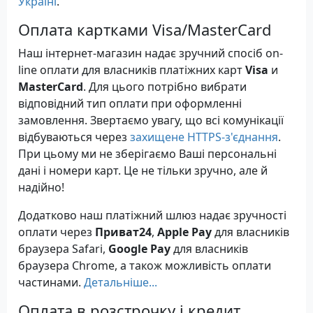
Україні
.
Оплата картками Visa/MasterCard
Наш інтернет-магазин надає зручний спосіб on-
line оплати для власників платіжних карт
Visa
и
MasterCard
. Для цього потрібно вибрати
відповідний тип оплати при оформленні
замовлення. Звертаємо увагу, що всі комунікації
відбуваються через
захищене HTTPS-з'єднання
.
При цьому ми не зберігаємо Ваші персональні
дані і номери карт. Це не тільки зручно, але й
надійно!
Додатково наш платіжний шлюз надає зручності
оплати через
Приват24
,
Apple Pay
для власників
браузера Safari,
Google Pay
для власників
браузера Chrome, а також можливість оплати
частинами.
Детальніше...
Оплата в розстрочку і кредит