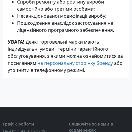
Спроби ремонту або розтину вироби
самостійно або третіми особами;
Несанкціонованої модифікації виробу;
Пошкодження внаслідок застосування не
ліцензійного програмного забезпечення.
УВАГА!
Деякі торговельні марки мають
індивідуальні умови і терміни гарантійного
обслуговування, з якими можна ознайомитися за
посиланням
на персональну сторінку бренду
або
уточнити в телефонному режимі.
Графік роботи
Слідкуйте за нами в
соцмережах
Пн-Пт: с 9:00 до 18:00