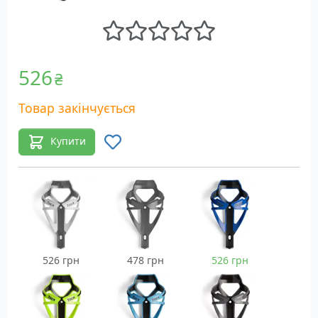
526
₴
Товар закінчується
Купити
526 грн
478 грн
526 грн