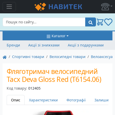
Пошук
Каталог
Бренди
Акції зі знижками
Акції з подарунками
Спортивні товари
Велосипедні товари
Велоаксесуа
Фляготримач велосипедний
Tacx Deva Gloss Red (T6154.06)
Код товару:
012405
Опис
Характеристики
Фотографії
Залишити в