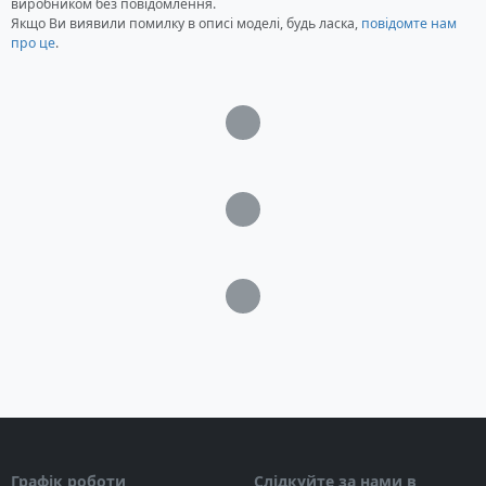
виробником без повідомлення.
Якщо Ви виявили помилку в описі моделі, будь ласка,
повідомте нам
про це
.
Загрузка...
Загрузка...
Загрузка...
Графік роботи
Слідкуйте за нами в