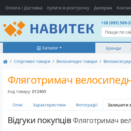
Оплата / Доставка
Купити в розстрочку
Дилерам
Контак
+38 (095) 569-2
Каталог
Бренди
Спортивні товари
Велосипедні товари
Велоаксесуа
Фляготримач велосипедний
Код товару:
012405
Опис
Характеристики
Фотографії
Залишити в
Відгуки покупців
Фляготримач вело