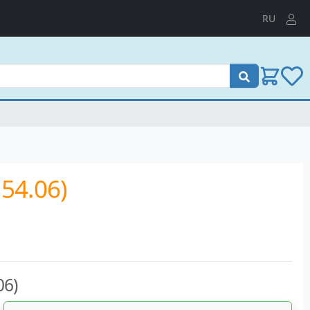
RU
Пошук
54.06)
06)