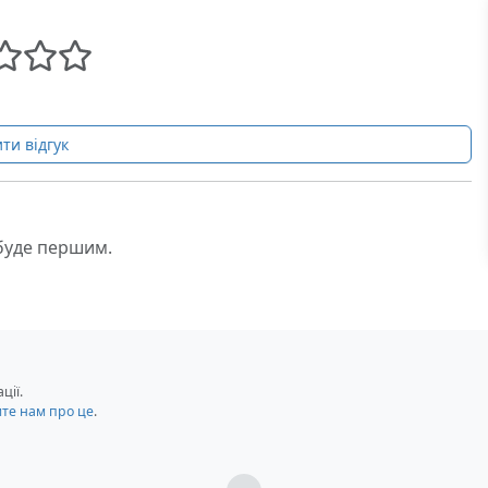
ти відгук
 буде першим.
ції.
мте нам про це
.
Загрузка...