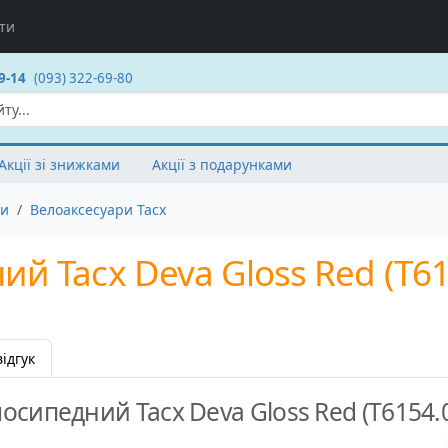
ти
9-14
(093) 322-69-80
Акції зі знижками
Акції з подарунками
ри
Велоаксесуари Tacx
 Tacx Deva Gloss Red (T61
ідгук
сипедний Tacx Deva Gloss Red (T6154.