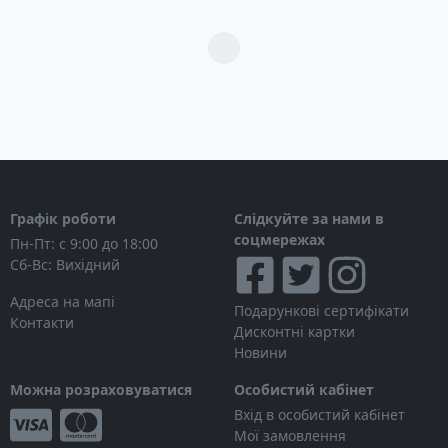
Загрузка...
Графік роботи
Слідкуйте за нами в
соцмережах
Пн-Пт: с 9:00 до 18:00
Сб-Вс: Вихідний
Адреса на мапі
Подарункові сертифікати
Контакти
Дисконтні картки
Новини
Можна розраховуватися
Особистий кабінет
Вхід в особистий кабінет
Мої замовлення