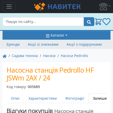
Пошук
Каталог
Бренди
Акції зі знижками
Акції з подарунками
Садова техніка
Насоси
Насоси Pedrollo
Насосна станція Pedrollo HF
JSWm 2AX / 24
Код товару:
005689
Опис
Характеристики
Фотографії
Залишити в
Відгуки покупців
Насосна станція