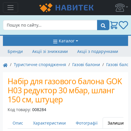
Пошук
Каталог
Бренди
Акції зі знижками
Акції з подарунками
Туристичне спорядження
Газові балони
Газові бало
Набір для газового балона GOK
H03 редуктор 30 мбар, шланг
150 см, штуцер
Код товару:
008284
Опис
Характеристики
Фотографії
Залишити в