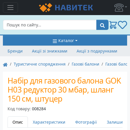
Пошук
Каталог
Бренди
Акції зі знижками
Акції з подарунками
Туристичне спорядження
Газові балони
Газові бало
Набір для газового балона GOK
H03 редуктор 30 мбар, шланг
150 см, штуцер
Код товару:
008284
Опис
Характеристики
Фотографії
Залишити в