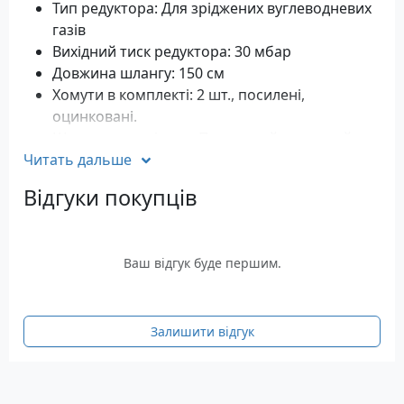
Тип редуктора: Для зріджених вуглеводневих
газів
Вихідний тиск редуктора: 30 мбар
Довжина шлангу: 150 см
Хомути в комплекті: 2 шт., посилені,
оцинковані.
Штуцер-перехідник: Посилений, латунний,
Читать дальше
1/2”, Ø10 мм
Маса: 450 грам
Відгуки покупців
Комплектація набору
Газовий редуктор GOK 30 мБар
Ваш відгук буде першим.
шланг довжиною 150 см
Різьбовий штуцер
Хомути – 2 шт
Залишити відгук