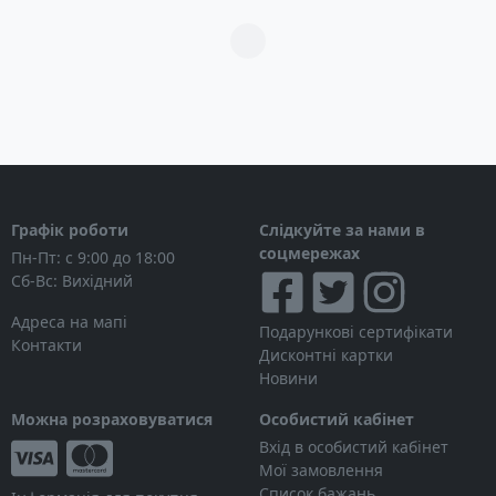
Загрузка...
Графік роботи
Слідкуйте за нами в
соцмережах
Пн-Пт: с 9:00 до 18:00
Сб-Вс: Вихідний
Адреса на мапі
Подарункові сертифікати
Контакти
Дисконтні картки
Новини
Можна розраховуватися
Особистий кабінет
Вхід в особистий кабінет
Мої замовлення
Список бажань