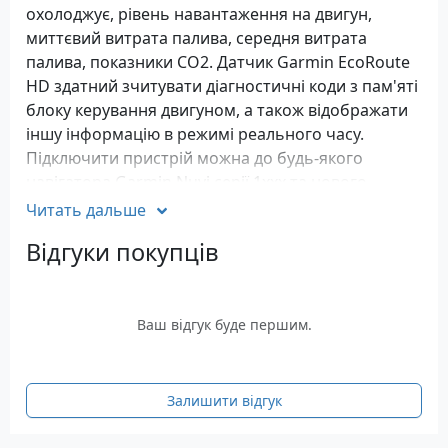
охолоджує, рівень навантаження на двигун,
миттєвий витрата палива, середня витрата
палива, показники СО2. Датчик Garmin EcoRoute
HD здатний зчитувати діагностичні коди з пам'яті
блоку керування двигуном, а також відображати
іншу інформацію в режимі реального часу.
Підключити пристрій можна до будь-якого
навігатора Garmin Nuvi серії 1xxx та нового
модельного ряду 37xx, який підтримує інтерфейс
Читать дальше
Bluetooth.
Відгуки покупців
Ваш відгук буде першим.
Залишити відгук