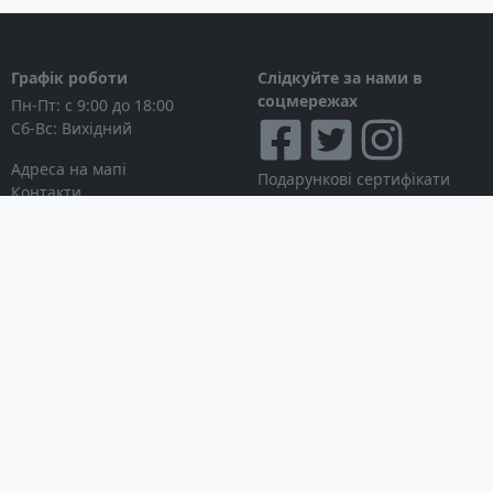
Графік роботи
Слідкуйте за нами в
соцмережах
Пн-Пт: с 9:00 до 18:00
Сб-Вс: Вихідний
Адреса на мапі
Подарункові сертифікати
Контакти
Дисконтні картки
Новини
Можна розраховуватися
Особистий кабінет
Вхід в особистий кабінет
Мої замовлення
Список бажань
Інформація для покупця
Умови використання сайту
© Інтернет-магазин
Партнерська програма
NAVITECH, 2004-2026
Робота з дилерами