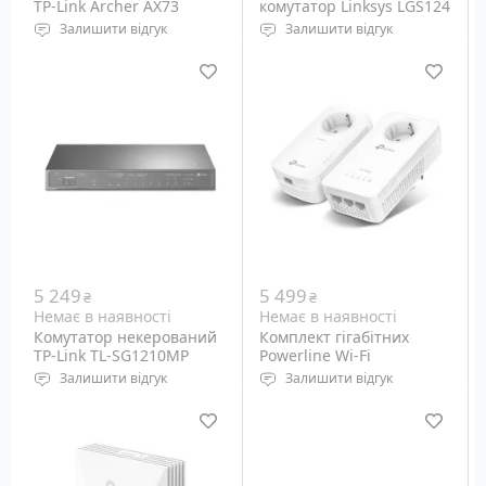
TP-Link Archer AX73
комутатор Linksys LGS124
AX5400
Залишити відгук
Залишити відгук
Wi-Fi: 5 GHz
Порти: Ethernet
802.11ax/ac/n/a, 2.4 GHz
10/100/1000M - 24 шт
802.11ax/b/g/n
Порти: Ethernet
10/100/1000M, RJ-45 - 1+4
шт
5 249
5 499
₴
₴
Немає в наявності
Немає в наявності
Комутатор некерований
Комплект гігабітних
TP-Link TL-SG1210MP
Powerline Wi-Fi
адаптеров TP-Link AV1300
Залишити відгук
Залишити відгук
TL-WPA8631P KIT
Порти: Ethernet
Набір із 2 шт Powerline-
10/100/1000M RJ-45 - 9 шт
адаптерів TP-Link (TL-
(PoE out - 8 шт), SFP 1G RJ-
WPA8631P та TL-PA8010P)
45 -1 шт
стандарту HomePlug AV2