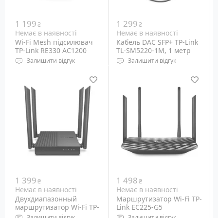
1 199
1 299
₴
₴
Немає в наявності
Немає в наявності
Wi-Fi Mesh підсилювач
Кабель DAC SFP+ TP-Link
TP-Link RE330 AC1200
TL-SM5220-1M, 1 метр
Залишити відгук
Залишити відгук
Wi-Fi: 5 GHz 802.11ac/n/a,
Формат: SFP+
2.4 GHz 802.11b/g/n
Довжина: 1 метр
Порти: Ethernet 10/100M,
RJ-45 - 1 шт
1 399
1 498
₴
₴
Немає в наявності
Немає в наявності
Двухдиапазонный
Маршрутизатор Wi-Fi TP-
маршрутизатор Wi-Fi TP-
Link EC225-G5
Link Archer A64
Залишити відгук
Залишити відгук