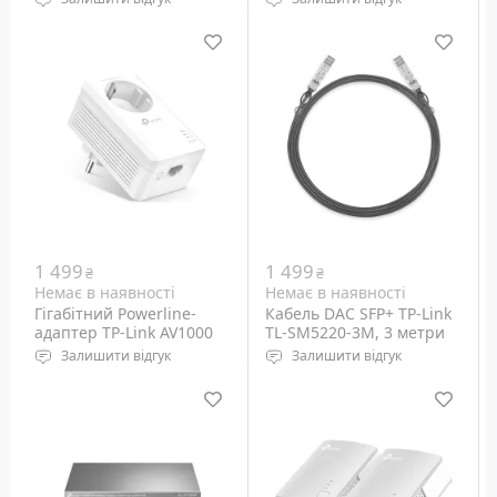
Wi-Fi: 5 GHz 802.11ac/n/a,
Wi-Fi: 5 GHz 802.11ac/n/a,
2.4 GHz 802.11b/g/n
2.4 GHz 802.11b/g/n,
Порти: Ethernet 10/100M,
802.11 k/v
RJ-45 - 1+4 шт
Порти: Ethernet
10/100/1000M, RJ-45 - 1+3
шт
1 499
1 499
₴
₴
Немає в наявності
Немає в наявності
Гігабітний Powerline-
Кабель DAC SFP+ TP-Link
адаптер TP-Link AV1000
TL-SM5220-3M, 3 метри
TL-PA7017P
Залишити відгук
Залишити відгук
Powerline адаптер
Формат: SFP+
стандарту HomePlug AV2
Довжина: 3 метри
для підключення
мережного обладнання
за наявною