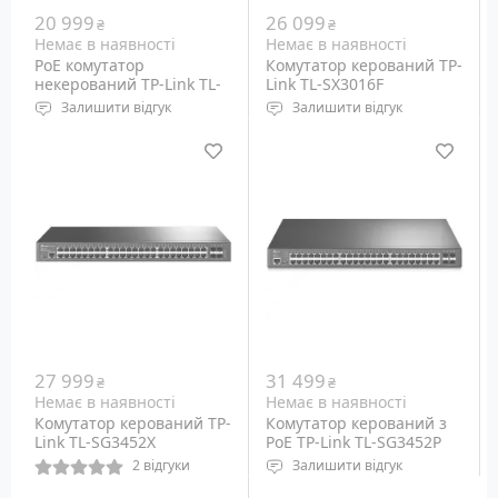
20 999
26 099
₴
₴
Немає в наявності
Немає в наявності
PoE комутатор
Комутатор керований TP-
некерований TP-Link TL-
Link TL-SX3016F
SX3206HPP
Залишити відгук
Залишити відгук
Порти: Ethernet
Керований комутатор із
10/100/2500/5000/10000M
портами SFP+ 10G - 16
RJ-45 – 6 шт (PoE out – 4
шт.
шт), SFP+ 10G – 2 шт
27 999
31 499
₴
₴
Немає в наявності
Немає в наявності
Комутатор керований TP-
Комутатор керований з
Link TL-SG3452X
PoE TP-Link TL-SG3452P
2 відгуки
Залишити відгук
Керований комутатор із
Керований комутатор з