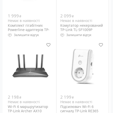
1 999
2 099
₴
₴
Немає в наявності
Немає в наявності
Комплект гігабітних
Комутатор некерований
Powerline-адаптерів TP-
TP-Link TL-SF1009P
Link AV1000 TL-PA7017 KIT
Залишити відгук
Залишити відгук
Набір із 2 шт Powerline-
Порти: Ethernet 10/100M
адаптерів стандарту
RJ-45 – 9 шт (PoE out – 8
HomePlug AV2 для
шт)
підключення
мережевого обладнання
за існуючою
електропроводкою 220
Вольт зі швидкістю до 1
Gbps.
2 198
2 199
₴
₴
Немає в наявності
Немає в наявності
Wi-Fi 6 маршрутизатор
Підсилювач Wi-Fi 6
TP-Link Archer AX10
сигналу TP-Link RE365