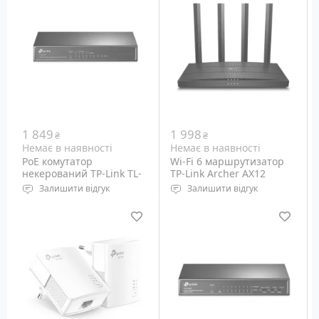
Mbps - 10 Gbps
Порти: Ethernet
10/100/1000M, RJ-45 - 1+4
шт
1 849
1 998
₴
₴
Немає в наявності
Немає в наявності
PoE комутатор
Wi-Fi 6 маршрутизатор
некерований TP-Link TL-
TP-Link Archer AX12
SF1008P
AX1500
Залишити відгук
Залишити відгук
Порти: Ethernet 10/100M
Wi-Fi: 2.4 GHz
RJ-45 – 8 шт (PoE out – 4
802.11b/g/n, 5 GHz
шт)
802.11ax/ac/n/a
Порти: Ethernet 10/100M,
RJ-45 - 1+3 шт