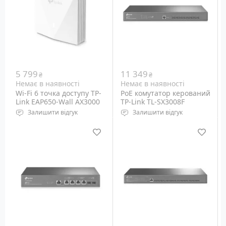
для підключення
мережного обладнання з
електропроводки 220
Вольт.
5 799
11 349
₴
₴
Немає в наявності
Немає в наявності
Wi-Fi 6 точка доступу TP-
PoE комутатор керований
Link EAP650-Wall AX3000
TP-Link TL-SX3008F
Залишити відгук
Залишити відгук
Wi-Fi: 5 GHz
Керований комутатор із
802.11ax/ac/n/a, 2.4 GHz
портами SFP+ 10G - 8 шт.
802.11a/b/g/n
Порти: Ethernet
10/100/1000M, RJ-45 – 1+1
шт (PoE – 1 шт)