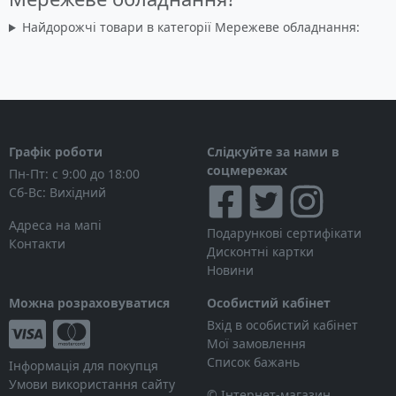
Найдорожчі товари в категорії Мережеве обладнання:
Графік роботи
Слідкуйте за нами в
соцмережах
Пн-Пт: с 9:00 до 18:00
Сб-Вс: Вихідний
Адреса на мапі
Подарункові сертифікати
Контакти
Дисконтні картки
Новини
Можна розраховуватися
Особистий кабінет
Вхід в особистий кабінет
Мої замовлення
Список бажань
Інформація для покупця
Умови використання сайту
© Інтернет-магазин