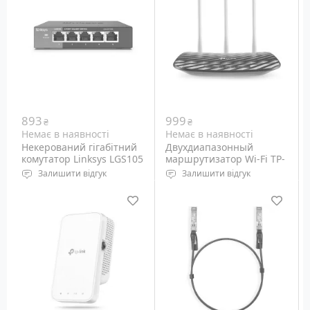
893
999
₴
₴
Немає в наявності
Немає в наявності
Некерований гігабітний
Двухдиапазонный
комутатор Linksys LGS105
маршрутизатор Wi-Fi TP-
Link Archer C20
Залишити відгук
Залишити відгук
Порти: Ethernet
Wi-Fi: 2.4 GHz
10/100/1000M - 5 шт
802.11b/g/n, 5 GHz
802.11ac/n/a
Порти: Ethernet 10/100M,
RJ-45 - 1+4 шт