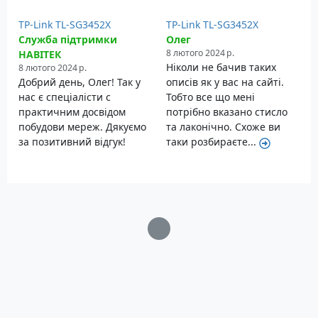
TP-Link TL-SG3452X
TP-Link TL-SG3452X
Служба підтримки
Олег
8 лютого 2024 р.
НАВІТЕК
Ніколи не бачив таких
8 лютого 2024 р.
Добрий день, Олег! Так у
описів як у вас на сайті.
нас є спеціалісти с
Тобто все що мені
практичним досвідом
потрібно вказано стисло
побудови мереж. Дякуємо
та лаконічно. Схоже ви
за позитивний відгук!
таки розбираєте...
Загрузка...