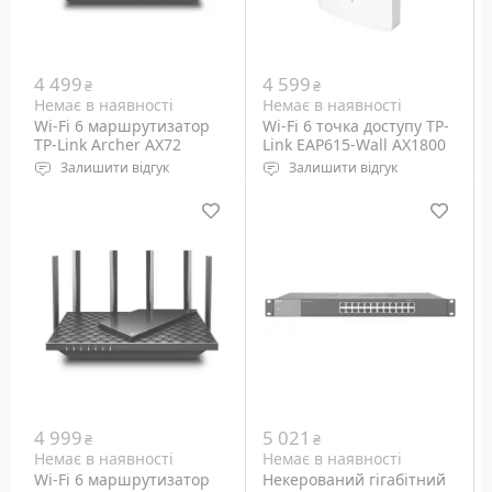
1300 Mbps.
4 499
4 599
₴
₴
Немає в наявності
Немає в наявності
Wi-Fi 6 маршрутизатор
Wi-Fi 6 точка доступу TP-
TP-Link Archer AX72
Link EAP615-Wall AX1800
AX5400
Залишити відгук
Залишити відгук
Wi-Fi: 5 GHz
Wi-Fi: 5 GHz
802.11ax/ac/n/a, 2.4 GHz
802.11ax/ac/n/a, 2.4 GHz
802.11ax/b/g/n
802.11a/b/g/n
Порти: Ethernet
Порти: Ethernet
10/100/1000M, RJ-45 - 1+4
10/100/1000M, RJ-45 – 1+3
шт
шт (PoE – 1 шт)
4 999
5 021
₴
₴
Немає в наявності
Немає в наявності
Wi-Fi 6 маршрутизатор
Некерований гігабітний