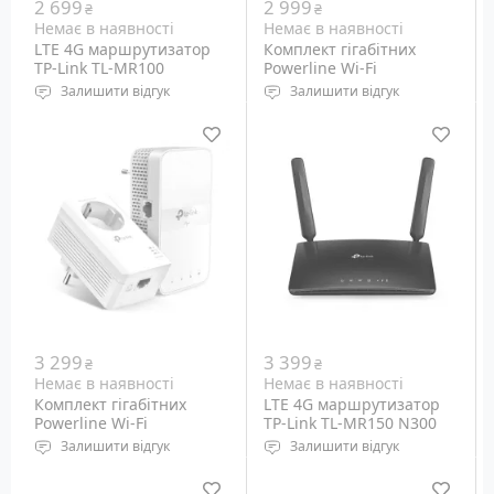
2 699
2 999
₴
₴
Немає в наявності
Немає в наявності
LTE 4G маршрутизатор
Комплект гігабітних
TP-Link TL-MR100
Powerline Wi-Fi
адаптеров TP-Link AV1000
Залишити відгук
Залишити відгук
TL-WPA7517 KIT
Wi-Fi: 2.4 GHz 802.11b/g/n
Набір із 2 шт Powerline-
Порти: Ethernet 10/100M,
адаптерів TP-Link (TL-
RJ-45 - 1+1 шт, Micro-SIM
WPA7517 та TL-PA7017)
стандарту HomePlug AV2
для підключення
мережевого обладнання
з електропроводки 220
Вольт зі швидкістю до 1
Gbps.
3 299
3 399
₴
₴
Немає в наявності
Немає в наявності
Комплект гігабітних
LTE 4G маршрутизатор
Powerline Wi-Fi
TP-Link TL-MR150 N300
адаптеров TP-Link AV1000
Залишити відгук
Залишити відгук
TL-WPA7617 KIT
Набір із 2 шт Powerline-
Wi-Fi: 2.4 GHz 802.11b/g/n