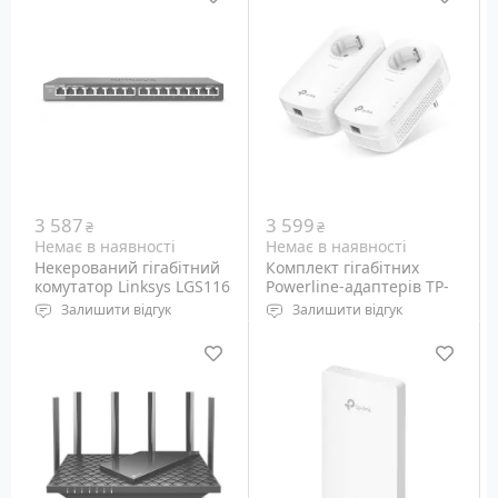
адаптерів TP-Link (TL-
Порти: Ethernet 10/100M,
WPA7617 та TL-PA7017P)
RJ-45 - 1+3 шт, Micro-SIM
стандарту HomePlug AV2
для підключення
мережевого обладнання
з електропроводки 220
Вольт зі швидкістю до 1
Gbps.
3 587
3 599
₴
₴
Немає в наявності
Немає в наявності
Некерований гігабітний
Комплект гігабітних
комутатор Linksys LGS116
Powerline-адаптерів TP-
Link AV1300 TL-PA8010P
Залишити відгук
Залишити відгук
KIT
Порти: Ethernet
Набір із 2 шт Powerline-
10/100/1000M - 16 шт
адаптерів стандарту
HomePlug AV2 для
підключення
мережевого обладнання
електромережею 220
Вольт зі швидкістю до