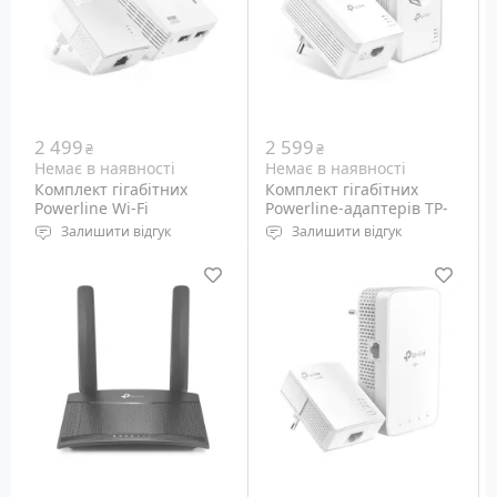
шт
шт
2 499
2 599
₴
₴
Немає в наявності
Немає в наявності
Комплект гігабітних
Комплект гігабітних
Powerline Wi-Fi
Powerline-адаптерів TP-
адаптеров TP-Link AV500
Link AV1000 TL-PA7017P
Залишити відгук
Залишити відгук
TL-WPA4220 KIT
KIT
Набір із 2 шт Powerline-
Набір із 2 шт Powerline-
адаптерів TP-Link (TL-
адаптерів стандарту
WPA4220 та TL-PA4010)
HomePlug AV2 для
стандарту HomePlug AV
підключення
для підключення
мережевого обладнання
мережного обладнання з
за існуючою
електропроводки 220
електропроводкою 220
Вольт.
Вольт зі швидкістю до 1
Gbps.