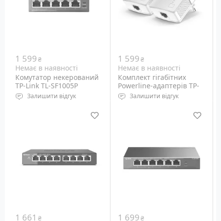
електропроводкою 220
Вольт зі швидкістю до 1
Gbps.
1 599
1 599
₴
₴
Немає в наявності
Немає в наявності
Комутатор некерований
Комплект гігабітних
TP-Link TL-SF1005P
Powerline-адаптерів TP-
Link AV500 TL-PA4010 KIT
Залишити відгук
Залишити відгук
Порти: Ethernet 10/100M
Набір із 2 шт Powerline-
RJ-45 – 5 шт (PoE out – 4
адаптерів стандарту
шт)
HomePlug AV для
підключення
мережевого обладнання
електромережею 220
Вольт зі швидкістю до
500 Mbps.
1 661
1 699
₴
₴