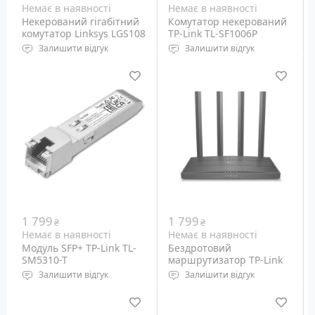
Немає в наявності
Немає в наявності
Некерований гігабітний
Комутатор некерований
комутатор Linksys LGS108
TP-Link TL-SF1006P
Залишити відгук
Залишити відгук
Порти: Ethernet
Порти: Ethernet 10/100M
10/100/1000M - 8 шт
RJ-45 – 6 шт (PoE out – 4
шт)
1 799
1 799
₴
₴
Немає в наявності
Немає в наявності
Модуль SFP+ TP-Link TL-
Бездротовий
SM5310-T
маршрутизатор TP-Link
Archer C80 AC1900
Залишити відгук
Залишити відгук
Формат: SFP+
Wi-Fi: 5 GHz 802.11ac/n/a,
Швидкість передачі: 100
2.4 GHz 802.11b/g/n