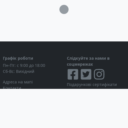
Загрузка...
Графік роботи
Слідкуйте за нами в
соцмережах
Пн-Пт: с 9:00 до 18:00
Сб-Вс: Вихідний
Адреса на мапі
Подарункові сертифікати
Контакти
Дисконтні картки
Новини
Можна розраховуватися
Особистий кабінет
Вхід в особистий кабінет
Мої замовлення
Список бажань
Інформація для покупця