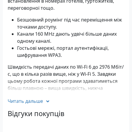
встановлення в номерах готелів, гуртожитків,
переговорної тощо.
Безшовний роумінг під час переміщення між
точками доступу.
Канали 160 MHz дають удвічі більше даних
одному каналі.
Гостьові мережі, портал аутентифікації,
шифрування WPA3.
Швидкість передачі даних по Wi-Fi 6 до 2976 Мбіт/
с, що в кілька разів вище, ніж у Wi-Fi 5. Завдяки
цьому робота кожної програми здаватиметься
більш плавною – вища швидкість, нижча
затримка, менше перешкод, більше підключених
Читать дальше
клієнтів. Автоматичний вибір каналу та
регулювання потужності підвищує
Відгуки покупців
продуктивність Wi-Fi та значно знижує рівень
перешкод, покращує рівень потужності сусідніх
точок доступу у тій самій мережі.