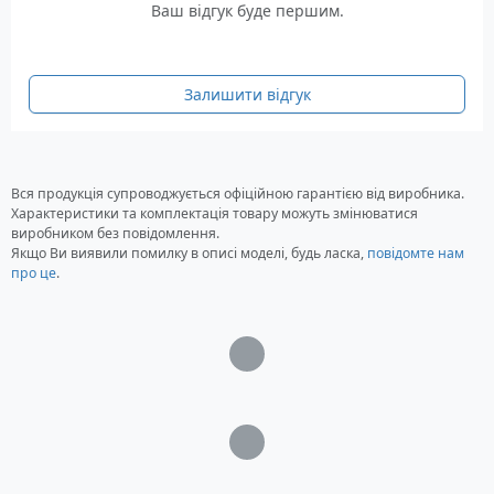
Ваш відгук буде першим.
Завдяки підтримці Power-over-Ethernet стандарту
IEEE 802.3af/at забезпечується легке розгортання
мережного обладнання. Немає необхідності
Залишити відгук
встановлювати додаткове проведення в будівлі.
Підключіть наявні кабелі Ethernet та точка
доступу Wi-Fi готова до роботи.
Характеристики
Вся продукція супроводжується офіційною гарантією від виробника.
Характеристики та комплектація товару можуть змінюватися
виробником без повідомлення.
Wi-Fi: 5 GHz 802.11ax/ac/n/a, 2.4 GHz
Якщо Ви виявили помилку в описі моделі, будь ласка,
повідомте нам
802.11a/b/g/n
про це
.
Порти: Ethernet 10/100/1000M, RJ-45 – 1+1 шт
(PoE – 1 шт)
Напруга живлення: PoE 802.3af/at
Загрузка...
Потужність споживання: 11.5 Ватт
Розміри: 86 x 86 x 42.6 мм
Вага: 320 грам
Загрузка...
Гарантія: 24 місяці