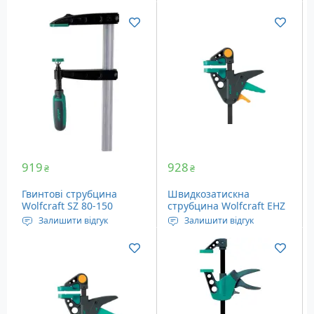
Розбіжність затискачів:
Довжина висувної
65 мм
частини: 180-540 мм
Глибина: 75 мм
919
928
₴
₴
Гвинтові струбцина
Швидкозатискна
Wolfcraft SZ 80-150
струбцина Wolfcraft EHZ
(3610000)
Pro 65-150 (3456000)
Залишити відгук
Залишити відгук
Довжина висувної
Довжина висувної
частини: 80-150 мм
частини: 160-320 мм
Вага: 0.7 кг
Глибина: 65 мм