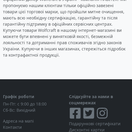
пропонуємо нашим клієнтам тільки офіційно завезені
товари цієї торгової марки, що пройшли митне очищення,
мають всю необхідну сертифікацію, гарантійну та після
гарантійну підтримку в офіційних сервісних центрах.
Купуючи товари Wolfcraft в нашому інтернет-магазині ви
можете бути впевнені у винятковій якості, безмежній
лояльності та дотриманні прав споживачів згідно законів
України. Купуючи в інших магазинах, стережіться підробок
та контрафактної продукції.
Графік роботи
Слідкуйте за нами в
соцмережах
Пн-Пт: с 9:00 до 18:00
Сб-Вс: Вихідний
Адреса на мапі
Подарункові сертифікати
Контакти
Дисконтні картки