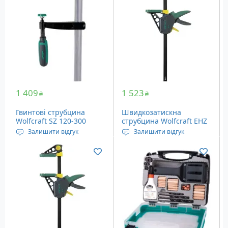
Усліє: 90 кг
Глибина: 100 мм
1 409
1 523
₴
₴
Гвинтові струбцина
Швидкозатискна
Wolfcraft SZ 120-300
струбцина Wolfcraft EHZ
(3620000)
Pro 100-300 (3031000)
Залишити відгук
Залишити відгук
Довжина висувної
Довжина висувної
частини: 300 мм
частини: 100-560 мм
Вага: 1.5 кг
Глибина: 100 мм