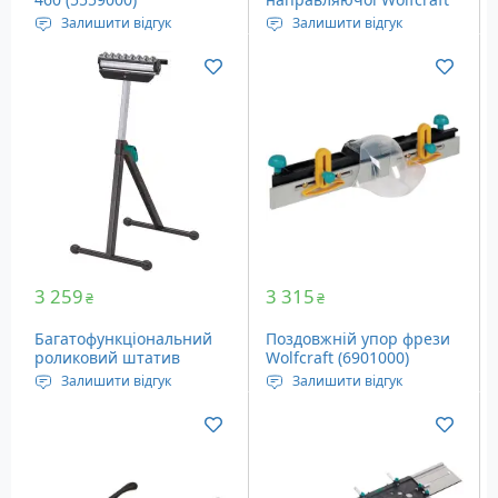
(6910000)
Залишити відгук
Залишити відгук
Глибина різу: 4 - 10 мм
Довжина: 1150 мм
Максимальна довжина
різу: 460 мм
Габаритні розміри: 640 x
240 x 240 мм
Вага: 1.72 кг
3 259
3 315
₴
₴
Багатофункціональний
Поздовжній упор фрези
роликовий штатив
Wolfcraft (6901000)
Wolfcraft (6102300)
Залишити відгук
Залишити відгук
Висота: 630-1000 мм
Для столів Master Cut
Вага: 5.6 кг
Вага: 2.7 кг