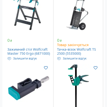
1500.
1500.
0
0
₴
₴
Товар закінчується
Зажимний стіл Wolfcraft
Тачка-візок Wolfcraft TS
Master 750 Ergo (6871000)
2500 (5535000)
Залишити відгук
Залишити відгук
Габаритні розміри: 650 x
Вантажопідйомність:
720 x 950 мм
150-200 кг
Вага: 13.1 кг
Вага: 15.7 кг