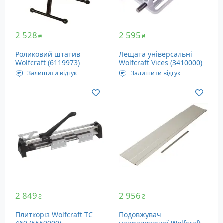
2 528
2 595
₴
₴
Роликовий штатив
Лещата універсальні
Wolfcraft (6119973)
Wolfcraft Vices (3410000)
Залишити відгук
Залишити відгук
Висота: 640-1000 мм
Розбіжність затискачів:
Вага: 3.9 кг
100 мм
2 849
2 956
₴
₴
Плиткоріз Wolfcraft TC
Подовжувач
460 (5559000)
направляючої Wolfcraft