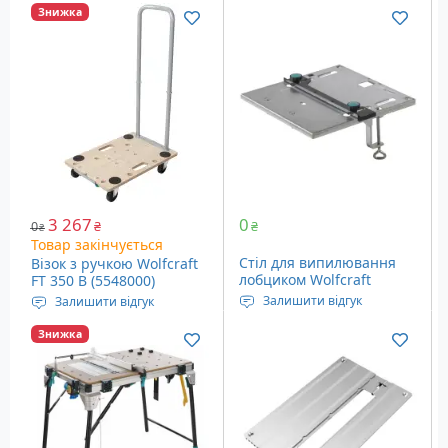
Знижка
3 267
0
0
₴
₴
₴
Товар закінчується
Стіл для випилювання
Візок з ручкою Wolfcraft
лобциком Wolfcraft
FT 350 B (5548000)
Jigsaw Table (6197000)
Залишити відгук
Залишити відгук
Розміри: 320 x 300 мм
Вантажопідйомність: 300
Знижка
Вага: 2.3 кг
кг
Вага: 6.48 кг