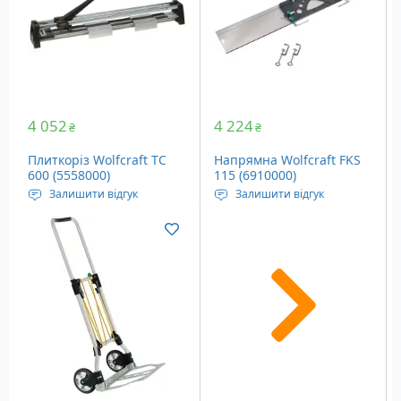
4 052
4 224
₴
₴
Плиткоріз Wolfcraft TC
Напрямна Wolfcraft FKS
600 (5558000)
115 (6910000)
Залишити відгук
Залишити відгук
Глибина різу: 4 - 10 мм
Розміри: 1150x50x242 мм
Максимальна довжина
різу: 600 мм
Габаритні розміри: 780 x
240 x 240 мм
Вага: 2.16 кг