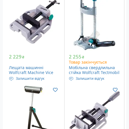
мм
2 229
2 255
₴
₴
Товар закінчується
Лещата машинні
Мобільна свердлильна
Wolfcraft Machine Vice
стійка Wolfcraft Tectmobil
(3423000)
(4522000)
Залишити відгук
Залишити відгук
Розбіжність затискачів:
Установка для точного
85 мм
свердління отворів для
дриля.