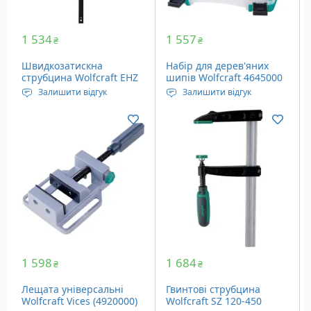
1 534
1 557
₴
₴
Швидкозатискна
Набір для дерев'яних
струбцина Wolfcraft EHZ
шипів Wolfcraft 4645000
Pro 100-450 (3032000)
Залишити відгук
Залишити відгук
Довжина висувної
Набір для з'єднання
частини: 100-450 мм
дерев'яних конструкцій.
Глибина: 100 мм
1 598
1 684
₴
₴
Лещата універсальні
Гвинтові струбцина
Wolfcraft Vices (4920000)
Wolfcraft SZ 120-450