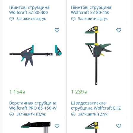
Гвинтові струбцина
Гвинтові струбцина
Wolfcraft SZ 80-300
Wolfcraft SZ 80-450
(3611000)
(3612000)
Залишити відгук
Залишити відгук
Довжина висувної
Довжина висувної
частини: 80-300 мм
частини: 80-450 мм
Вага: 0.8 кг
Вага: 0.8 кг
1 154
1 239
₴
₴
Верстачная струбцина
Швидкозатискна
Wolfcraft PRO 65-150-W
струбцина Wolfcraft EHZ
(3036000)
Pro 100-150 (3030000)
Залишити відгук
Залишити відгук
Довжина висувної
Довжина висувної
частини: 65-150 мм
частини: 100-150 мм