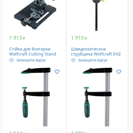
1 913
1 915
₴
₴
Стійка для болгарки
Швидкозатискна
Wolfcraft Cutting Stand
струбцина Wolfcraft EHZ
115-125 мм (5019000)
Pro 100-915 (3034000)
Залишити відгук
Залишити відгук
Робоча висота: 330 мм
Довжина висувної
Розміри столу: 203х307
частини: 100-915 мм
мм
Глибина: 100 мм