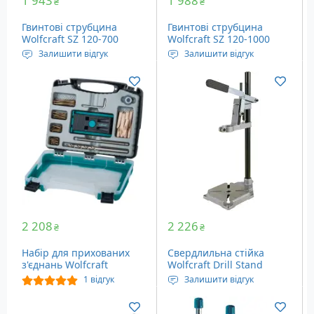
1 943
1 988
₴
₴
Гвинтові струбцина
Гвинтові струбцина
Wolfcraft SZ 120-700
Wolfcraft SZ 120-1000
(3622000)
(3623000)
Залишити відгук
Залишити відгук
Довжина висувної
Довжина висувної
частини: 700 мм
частини: 1000 мм
Вага: 2.25 кг
Вага: 2.78 кг
2 208
2 226
₴
₴
Набір для прихованих
Свердлильна стійка
з'єднань Wolfcraft
Wolfcraft Drill Stand
Undercover Jig (4642000)
(3406000)
1 відгук
Залишити відгук
Предметів у наборі: 54
Робоча висота: 345 мм
шт
Розміри столу: 160х160