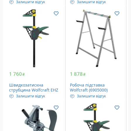
(3621000)
Залишити відгук
Залишити відгук
Розбіжність затискачів:
Довжина висувної
60 мм
частини: 450 мм
Вага: 1.7 кг
1 760
1 878
₴
₴
Швидкозатискна
Робоча підставка
струбцина Wolfcraft EHZ
Wolfcraft (6905000)
Pro 100-700 (3033000)
Залишити відгук
Залишити відгук
Довжина висувної
Розміри: 435 x 620 x 735
частини: 100-700 мм
мм
Глибина: 100 мм
Вага: 3.38 кг