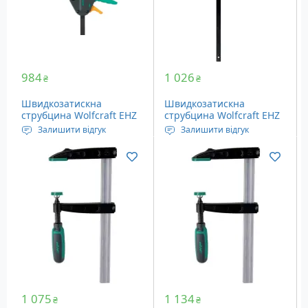
984
1 026
₴
₴
Швидкозатискна
Швидкозатискна
струбцина Wolfcraft EHZ
струбцина Wolfcraft EHZ
Pro 65-300 (3457000)
Easy 75-500 (3023000)
Залишити відгук
Залишити відгук
Довжина висувної
Довжина висувної
частини: 160-470 мм
частини: 180-740 мм
Глибина: 65 мм
Глибина: 75 мм
1 075
1 134
₴
₴