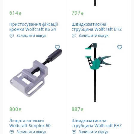
614
797
₴
₴
Пристосування фіксації
Швидкозатискна
кромки Wolfcraft KS 24
струбцина Wolfcraft EHZ
(3037000)
Easy 75-150 (3020000)
Залишити відгук
Залишити відгук
Зусилля: 30 кг
Довжина висувної
частини: 180-390 мм
Глибина: 75 мм
800
887
₴
₴
Лещата затискні
Швидкозатискна
Wolfcraft Simplex 60
струбцина Wolfcraft EHZ
(3412099)
Easy 75-300 (3021000)
Залишити відгук
Залишити відгук