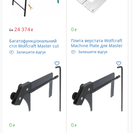
24 374
0
0
₴
₴
₴
Плита верстата Wolfcraft
Багатофункціональний
Machine Plate для Master
стіл Wolfcraft Master cut
cut 2200/2600 (6899000)
2600 (6918000)
Залишити відгук
Залишити відгук
Розміри: 450 x 295 x 12.5
Розміри: 1035 x 695 x 863
мм
мм
Вага: 1.5 кг
Вага: 24 кг
0
0
₴
₴