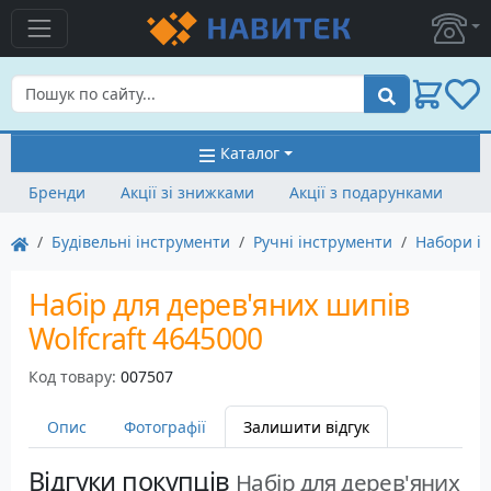
Пошук
Каталог
Бренди
Акції зі знижками
Акції з подарунками
Будівельні інструменти
Ручні інструменти
Набори ін
Набір для дерев'яних шипів
Wolfcraft 4645000
Код товару:
007507
Опис
Фотографії
Залишити відгук
Відгуки покупців
Набір для дерев'яних