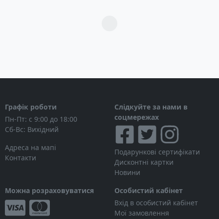
Загрузка...
Графік роботи
Слідкуйте за нами в
соцмережах
Пн-Пт: с 9:00 до 18:00
Сб-Вс: Вихідний
Адреса на мапі
Подарункові сертифікати
Контакти
Дисконтні картки
Новини
Можна розраховуватися
Особистий кабінет
Вхід в особистий кабінет
Мої замовлення