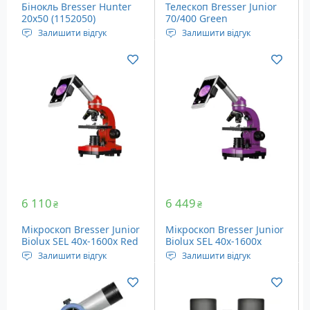
Бінокль Bresser Hunter
Телескоп Bresser Junior
20x50 (1152050)
70/400 Green
(8850610B4K000)
Залишити відгук
Залишити відгук
Кратність наближення:
Збільшення: 20-100х
20x, постійна
Діаметр об'єктива: 70 мм
Діаметр об'єктива: 50 мм
Монтування:
Кут огляду: 2.6 °
Азимутальне
Вага: 740 грам
6 110
6 449
₴
₴
Мікроскоп Bresser Junior
Мікроскоп Bresser Junior
Biolux SEL 40x-1600x Red
Biolux SEL 40x-1600x
(8855600E8G000)
Purple (8855600TJ5000)
Залишити відгук
Залишити відгук
Збільшення мікроскопа:
Збільшення мікроскопа:
40х - 1600х
40х - 1600х
Збільшення окуляра: 10х,
Збільшення окуляра: 10х,