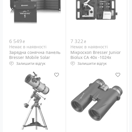
Екваторіальне
6 549
7 322
₴
₴
Немає в наявності
Немає в наявності
Зарядна сонячна панель
Мікроскоп Bresser Junior
Bresser Mobile Solar
Biolux CA 40x -1024x
Charger 40 Watt (3810040)
(8855002)
Залишити відгук
Залишити відгук
Потужність: 40 Ватт
Збільшення мікроскопа:
Тип осередків:
40х - 1024х
монокристал
Збільшення окуляра: 10х,
Вага: 1.9 кг
16x
Вага: 2.48 кг