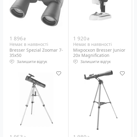
1 896
1 920
₴
₴
Немає в наявності
Немає в наявності
Bresser Spezial Zoomar 7-
Мікроскоп Bresser Junior
35x50
20x Magnification
(8856500)
Залишити відгук
Залишити відгук
Тип: Бінокль
Збільшення мікроскопа:
Тип призм: Porro
20х
Діаметр об'єктива: 50 мм
Збільшення окуляра: 10х
Кратність наближення:
Вага: 0.391 кг
7x-35x
1 953
1 980