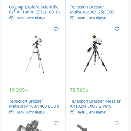
Окуляр Explore Scientific
Телескоп Bresser
82° Ar 18mm (2") (218818)
Maksutov 90/1250 EQ3
(4690129)
Залишити відгук
Залишити відгук
Фокусна відстань: 18 мм
Збільшення: 48х
Посадковий діаметр
Діаметр об'єктива: 90 мм
окуляра: 50.8 мм
Монтування:
Вага 630 грамів
екваторіальне EQ-3
19 399
78 569
₴
₴
Телескоп Bresser
Телескоп Bresser Messier
Maksutov 100/1400 EQ3 з
AR102xs EXOS-2 PMC-
(4610149)
Eight Goto (4742460)
Залишити відгук
Залишити відгук
Збільшення: 54х
Збільшення: 18x (при
Діаметр об'єктива: 100
використанні окулярів,