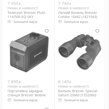
7 350
7 740
₴
₴
Немає в наявності
Немає в наявності
Телескоп Bresser Pluto
Легкий бінокль Bresser
114/500 EQ-SKY
Condor 10x42 (1821043)
Залишити відгук
Залишити відгук
Рефрактор Ньютона
Тип призм: Roof
Діаметр об'єктива: 114
Діаметр об'єктива: 42 мм
мм
Кратність наближення:
Монтування:
10x
Екваторіальне
7 890
8 149
₴
₴
Немає в наявності
Немає в наявності
Портативна зарядна
Бінокль Bresser Spezial-
станція Bresser Mobile
Saturn 20x60 (1552060)
Power Station 88.8 Watt
Залишити відгук
Залишити відгук
(9638100)
Місткість: 88.8 Втч
Кратність наближення: