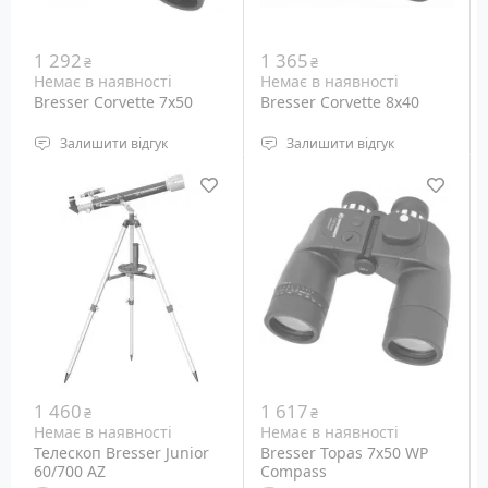
1 292
1 365
₴
₴
Немає в наявності
Немає в наявності
Bresser Corvette 7x50
Bresser Corvette 8x40
Залишити відгук
Залишити відгук
Тип: Бінокль
Тип: Бінокль
Тип призм: Porro
Тип призм: Porro
Діаметр об'єктива: 50 мм
Діаметр об'єктива: 40 мм
Кратність наближення:
Кратність наближення:
7x
8x
1 460
1 617
₴
₴
Немає в наявності
Немає в наявності
Телескоп Bresser Junior
Bresser Topas 7x50 WP
60/700 AZ
Compass