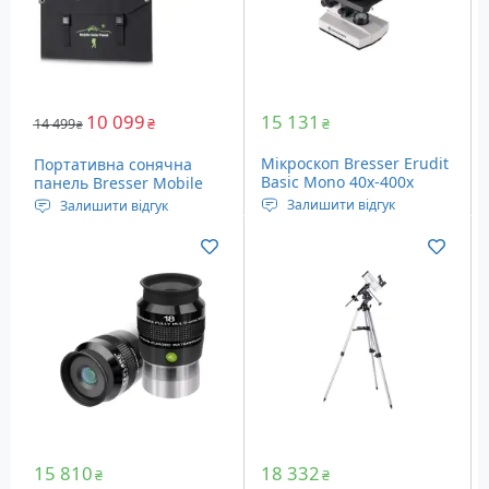
10 099
15 131
14 499
₴
₴
₴
Мікроскоп Bresser Erudit
Портативна сонячна
Basic Mono 40x-400x
панель Bresser Mobile
(5102100)
Solar Charger 120 Watt
Залишити відгук
Залишити відгук
(3810070)
Збільшення мікроскопа:
Потужність: 120 Ватт
40-400х
Тип осередків:
Збільшення окуляра: 10х
монокристал
Вага: 2.34 кг
Вага: 4.6 кг
15 810
18 332
₴
₴