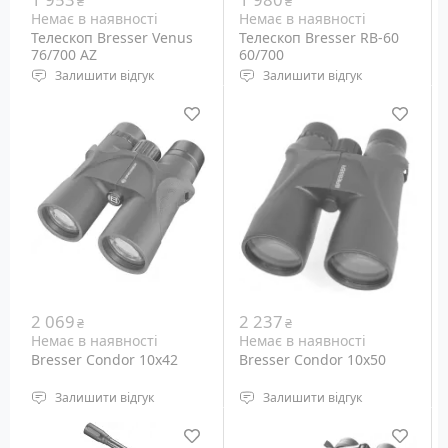
₴
₴
Немає в наявності
Немає в наявності
Телескоп Bresser Venus
Телескоп Bresser RB-60
76/700 AZ
60/700
Залишити відгук
Залишити відгук
Рефрактор Ньютона
рефрактор ахромат
Діаметр об'єктива: 76 мм
Діаметр об'єктива: 60 ​​мм
Монтування:
Монтування:
Азімутальне
Азімутальне
2 069
2 237
₴
₴
Немає в наявності
Немає в наявності
Bresser Condor 10x42
Bresser Condor 10x50
Залишити відгук
Залишити відгук
Тип: Бінокль
Тип: Бінокль
Тип призм: Roof
Тип призм: Roof