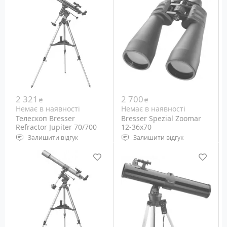
Діаметр об'єктива: 42 мм
Діаметр об'єктива: 50 мм
Кратність наближення:
Кратність наближення:
10x
10x
2 321
2 700
₴
₴
Немає в наявності
Немає в наявності
Телескоп Bresser
Bresser Spezial Zoomar
Refractor Jupiter 70/700
12-36x70
EQ
Залишити відгук
Залишити відгук
рефрактор ахромат
Тип: Бінокль
Діаметр об'єктива: 70 мм
Тип призм: Porro
Монтування:
Діаметр об'єктива: 70 мм
Азімутальне
Кратність наближення:
12x-36x