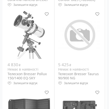
Mobile Solar Charger 21
Залишити відгук
Залишити відгук
Watt (3810030)
Потужність: 21 Ватт
Тип призм: Roof
Тип осередків:
Діаметр об'єктива: 25 мм
монокристал
Кратність наближення:
Вага: 1 кг
8x
4 830
5 425
₴
₴
Немає в наявності
Немає в наявності
Телескоп Bresser Pollux
Телескоп Bresser Taurus
150/1400 EQ-SKY
90/900 NG
Залишити відгук
Залишити відгук
Рефлектор Ньютона
Діаметр об'єктива: 102
мм
Монтування: