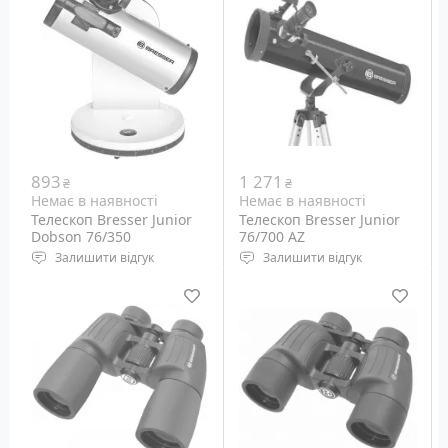
мм
що йдуть у комплекті),
Монтування:
до 204х (із додатковими
екваторіальне EQ-3
окулярами)
Діаметр об'єктива: 102
мм
Монтування:
екваторіальне з
компьютерним
наведенням
893
1 271
₴
₴
Немає в наявності
Немає в наявності
Телескоп Bresser Junior
Телескоп Bresser Junior
Dobson 76/350
76/700 AZ
Залишити відгук
Залишити відгук
Рефрактор Ньютона
Рефрактор Ньютона
Діаметр об'єктива: 76 мм
Діаметр об'єктива: 76 мм
Монтування: Добсона
Монтування:
Азімутальне