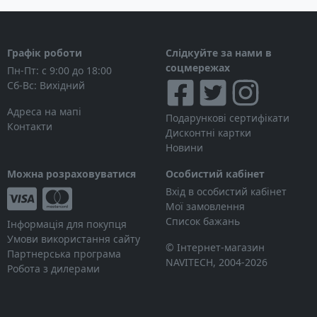
Графік роботи
Слідкуйте за нами в
соцмережах
Пн-Пт: с 9:00 до 18:00
Сб-Вс: Вихідний
Адреса на мапі
Подарункові сертифікати
Контакти
Дисконтні картки
Новини
Можна розраховуватися
Особистий кабінет
Вхід в особистий кабінет
Мої замовлення
Список бажань
Інформація для покупця
Умови використання сайту
© Інтернет-магазин
Партнерська програма
NAVITECH, 2004-2026
Робота з дилерами