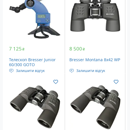
20x
20x
Вага: 0.79 кг
Вага: 0.79 кг
7 125
8 500
₴
₴
Телескоп Bresser Junior
Bresser Montana 8x42 WP
60/300 GOTO
Залишити відгук
Залишити відгук
рефрактор ахромат
Тип: Бінокль
Діаметр об'єктива: 60 ​​мм
Тип призм: Porro
Монтування:
Діаметр об'єктива: 42 мм
Азімутальне,
Кратність наближення:
моторизоване
8x