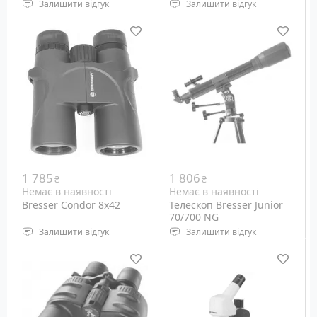
Залишити відгук
Залишити відгук
рефрактор ахромат
Тип: Бінокль
Діаметр об'єктива: 60 ​​мм
Тип призм: Porro
Монтування:
Діаметр об'єктива: 50 мм
Азімутальне
Кратність наближення:
7x
1 785
1 806
₴
₴
Немає в наявності
Немає в наявності
Bresser Condor 8x42
Телескоп Bresser Junior
70/700 NG
Залишити відгук
Залишити відгук
Тип: Бінокль
рефрактор ахромат
Тип призм: Roof
Діаметр об'єктива: 70 мм
Діаметр об'єктива: 42 мм
Монтування:
Кратність наближення:
Екваторіальне (NG
8x
Mount)