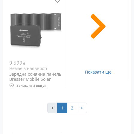
Розміри: 165 x 80 x 117
20x, постійна
мм
Діаметр об'єктива: 60 ​​мм
Кут огляду: 3 °
Вага: 1.14 кг
9 599
₴
Немає в наявності
Показати ще
Зарядна сонячна панель
Bresser Mobile Solar
Charger 60 Watt (3810050)
Залишити відгук
Потужність: 60 Ватт
Тип осередків:
монокристал
<
1
2
>
Вага: 2.55 кг