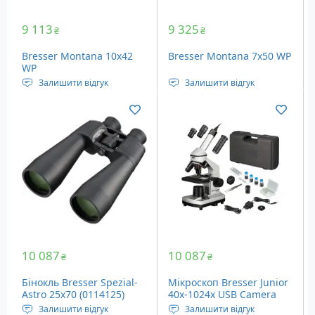
9 113
9 325
₴
₴
Bresser Montana 10x42
Bresser Montana 7x50 WP
WP
Залишити відгук
Залишити відгук
Тип: Бінокль
Тип: Бінокль
Тип призм: Porro
Тип призм: Porro
Діаметр об'єктива: 42 мм
Діаметр об'єктива: 50 мм
Кратність наближення:
Кратність наближення:
10x
7x
10 087
10 087
₴
₴
Бінокль Bresser Spezial-
Мікроскоп Bresser Junior
Astro 25x70 (0114125)
40x-1024x USB Camera
(8855000)
Залишити відгук
Залишити відгук