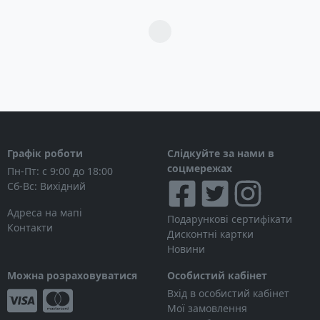
Загрузка...
Графік роботи
Слідкуйте за нами в
соцмережах
Пн-Пт: с 9:00 до 18:00
Сб-Вс: Вихідний
Адреса на мапі
Подарункові сертифікати
Контакти
Дисконтні картки
Новини
Можна розраховуватися
Особистий кабінет
Вхід в особистий кабінет
Мої замовлення