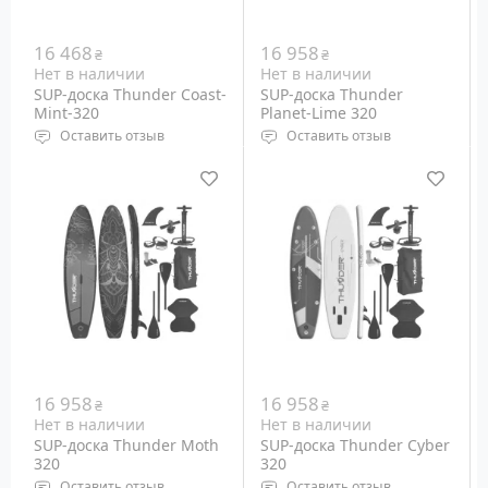
16 468
16 958
₴
₴
Нет в наличии
Нет в наличии
SUP-доска Thunder Coast-
SUP-доска Thunder
Mint-320
Planet-Lime 320
Оставить отзыв
Оставить отзыв
Тип: Надувная
Тип: Надувная
Размеры: 3200 х 750 х
Размеры: 3200 х 750 х
150 мм
150 мм
Вес райдера: до 150 кг
Вес райдера: до 150 кг
Вес: 13 кг
Вес: 13 кг
16 958
16 958
₴
₴
Нет в наличии
Нет в наличии
SUP-доска Thunder Moth
SUP-доска Thunder Cyber ​​
320
320
Оставить отзыв
Оставить отзыв