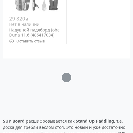
29 820
₴
Нет в наличии
Надувной падлборд Jobe
Duna 11.6 (486417034)
Оставить отзыв
Тип: Надувная,
Туристическая
Размеры: 350х78,75х15
см
Вес райдера: до 120 кг
Загрузка...
Вес доски: 9,3 кг
SUP Board
расшифровывается как
Stand Up Paddling
, т.е.
доска для гребли веслом стоя. Это новый и уже достаточно