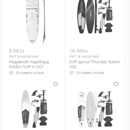
8 883
16 468
₴
₴
Нет в наличии
Нет в наличии
Надувной падлборд
SUP-доска Thunder Raven
Kolibri SUP-n-GO!
320
Оставить отзыв
Оставить отзыв
Тип: Надувная,
Тип: Надувная
Универсальная
Размеры: 3200 х 750 х
Размеры: 328х82х14 см
150 мм
Вес райдера: до 100 кг
Вес райдера: до 150 кг
Вес доски: 24 кг
Вес: 13 кг