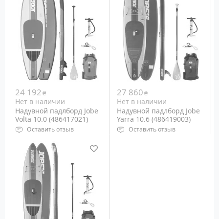
150 мм
Вес райдера: до 90 кг
Вес райдера: до 150 кг
Вес доски: 7.8 кг
Вес: 13 кг
24 192
27 860
₴
₴
Нет в наличии
Нет в наличии
Надувной падлборд Jobe
Надувной падлборд Jobe
Volta 10.0 (486417021)
Yarra 10.6 (486419003)
Оставить отзыв
Оставить отзыв
Тип: Надувная,
Тип: Надувная,
Универсальная
Универсальная
Размеры: 305х81,3х12 см
Размеры: 320х81,3х15 см
Вес райдера: до 100 кг
Вес райдера: до 120 кг
Вес доски: 8 кг
Вес доски: 9 кг