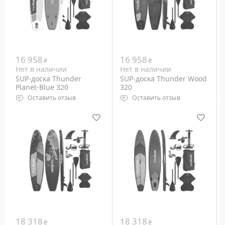
16 958
16 958
₴
₴
Нет в наличии
Нет в наличии
SUP-доска Thunder
SUP-доска Thunder Wood
Planet-Blue 320
320
Оставить отзыв
Оставить отзыв
Тип: Надувная
Тип: Надувная
Размеры: 3200 х 750 х
Размеры: 3200 х 750 х
150 мм
150 мм
Вес райдера: до 150 кг
Вес райдера: до 150 кг
Вес: 13 кг
Вес: 13 кг
18 318
18 318
₴
₴