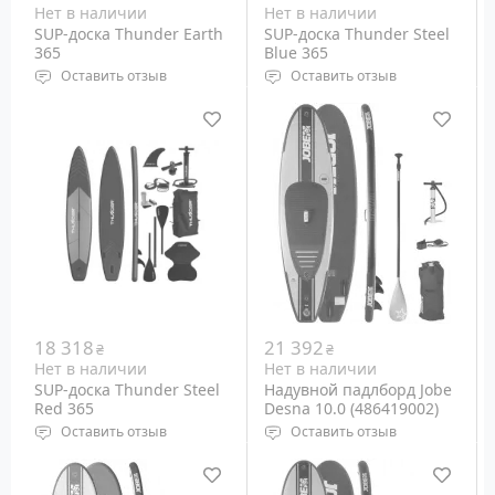
Нет в наличии
Нет в наличии
SUP-доска Thunder Earth
SUP-доска Thunder Steel
365
Blue 365
Оставить отзыв
Оставить отзыв
Тип: Надувная
Тип: Надувная
Размеры: 3650 х 750 х
Размеры: 3650 х 750 х
150 мм
150 мм
Вес райдера: до 150 кг
Вес райдера: до 150 кг
Вес: 13 кг
Вес: 13 кг
18 318
21 392
₴
₴
Нет в наличии
Нет в наличии
SUP-доска Thunder Steel
Надувной падлборд Jobe
Red 365
Desna 10.0 (486419002)
Оставить отзыв
Оставить отзыв
Тип: Надувная
Тип: Надувной
Размеры: 3650 х 750 х
Размеры: 305х81,3х10 см