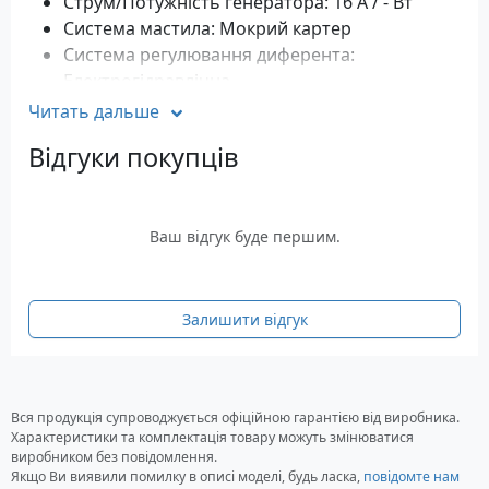
Струм/Потужність генератора: 16 A / - Вт
Система мастила: Мокрий картер
Система регулювання диферента:
Електрогідравлічна
Система газорозподілу: 1 розподільний вал з
Читать дальше
2 клапанами на циліндр
Відгуки покупців
Система вихлопу: Через гвинт
Система упорскування олії: -
Система охолодження: Проточна вода,
Термостат
Ваш відгук буде першим.
Паливний бак: Зовнішній 25 л
Тип палива, що рекомендується: А-95
Максимальна витрата палива: -
Залишити відгук
Тип масла, що рекомендується:
Yamalube 4
SAE 10W30, SAE 10W-40
Об'єм олії в редукторі: 430 мл
Вся продукція супроводжується офіційною гарантією від виробника.
Об'єм олії в картері: 2000 мл
Характеристики та комплектація товару можуть змінюватися
Рекомендована висота транця: 508 мм
виробником без повідомлення.
(подовжений)
Якщо Ви виявили помилку в описі моделі, будь ласка,
повідомте нам