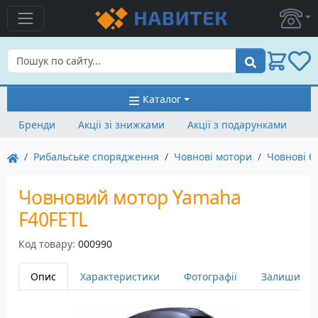
Пошук
Каталог
Бренди
Акції зі знижками
Акції з подарунками
Рибальське спорядження
Човнові мотори
Човнові б
Човновий мотор Yamaha
F40FETL
Код товару:
000990
Опис
Характеристики
Фотографії
Залишити в