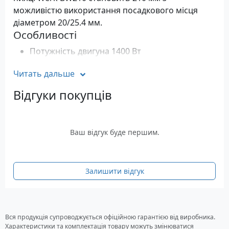
можливістю використання посадкового місця
діаметром 20/25.4 мм.
Особливості
Потужність двигуна 1400 Вт
Полотно пили з твердосплавними напайками
Читать дальше
Поворотний стіл з точним регулюванням кута
від -45° до +45°
Відгуки покупців
Мішок для збору стружки та система фіксації
при транспортуванні
Максимальна висота матеріалу, що
Ваш відгук буде першим.
розпилюється: 45 мм
Максимальна ширина матеріалу, що
розпилюється: 115 мм
Залишити відгук
Характеристики торцювальної пили
Werk BW210
Потужність: 1400 Вт
Вся продукція супроводжується офіційною гарантією від виробника.
Швидкість на х.х.: 4800 ход/хв
Характеристики та комплектація товару можуть змінюватися