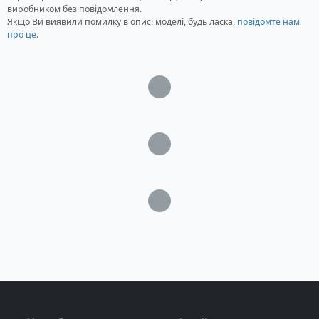
виробником без повідомлення.
Діаметр диска: 210 мм
Якщо Ви виявили помилку в описі моделі, будь ласка,
повідомте нам
Посадка: 20/25.4 мм
про це
.
Діапазон кутів повороту: 45° вліво
Діапазон кутів нахилу: 45° вліво
Розмір матеріалу, що розпилюється 0°(макс.
Загрузка...
висота х ширина): 45 х 115 мм
45° кут повороту (макс. висота х ширина): 45 х
95 мм
Загрузка...
45° кут нахилу (макс. висота х ширина): 25 х
115 мм
45° кут повороту (макс. висота х ширина): 45 х
Загрузка...
95 мм
45° кут нахилу (макс. висота х ширина): 25 х
115 мм
Підключення видалення пилу: Є
Лазерна напрямна: Є
Розмір: н.д.
Вага: н.д.