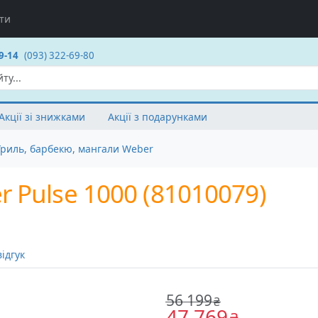
ти
9-14
(093) 322-69-80
Акції зі знижками
Акції з подарунками
Гриль, барбекю, мангали Weber
 Pulse 1000 (81010079)
ідгук
56 199
₴
47 769