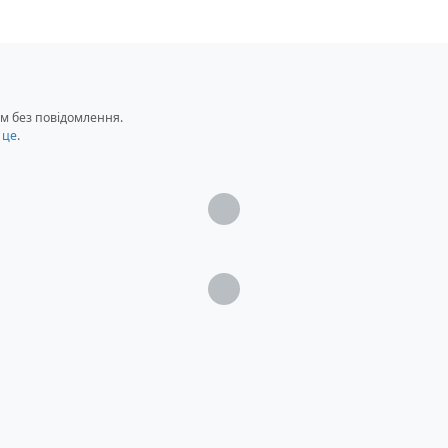
м без повідомлення.
rill
 це
.
Загрузка...
Загрузка...