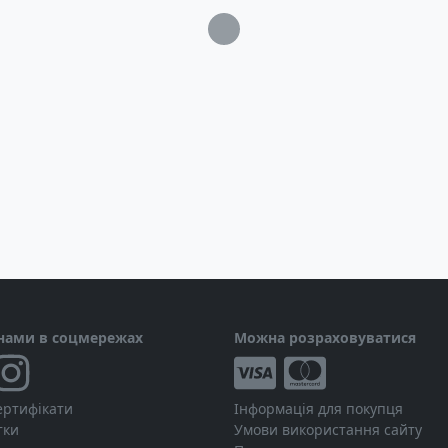
Загрузка...
 нами в соцмережах
Можна розраховуватися
ертифікати
Інформація для покупця
тки
Умови використання сайту