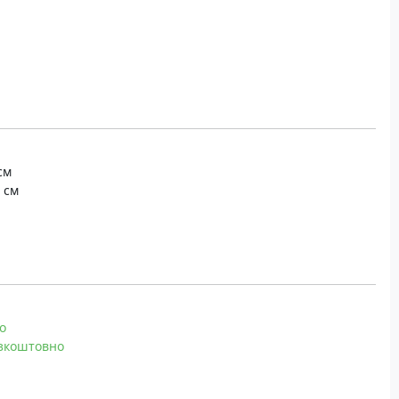
см
4 см
о
зкоштовно