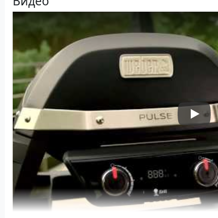
Видео
Play V