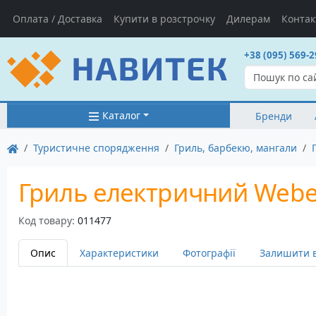
Оплата / Доставка
Купити в розстрочку
Дилерам
Контак
+38 (095) 569-2
Каталог
Бренди
Туристичне спорядження
Гриль, барбекю, мангали
Гриль електричний Weber
Код товару:
011477
Опис
Характеристики
Фотографії
Залишити в