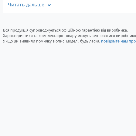
Читать дальше
Характеристики
Живлення: 220 Вольт
Потужність пальників: 1.8 кВт
Вся продукція супроводжується офіційною гарантією від виробника.
Робоча область гриля: 41 x 31 см
Характеристики та комплектація товару можуть змінюватися виробнико
Вбудований термометр: Є, Bluetooth-термометр iG
Якщо Ви виявили помилку в описі моделі, будь ласка,
повідомте нам про
Габаритні розміри: 33 x 61 x 54 см
Вага: 13.92 кг
Колір чорний
Виробник: США