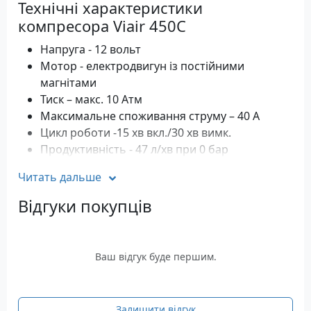
Технічні характеристики
компресора Viair 450С
Напруга - 12 вольт
Мотор - електродвигун із постійними
магнітами
Тиск – макс. 10 Атм
Максимальне споживання струму – 40 А
Цикл роботи -15 хв вкл./30 хв вимк.
Продуктивність - 47 л/хв при 0 бар
Температура експлуатації - від -40 до +70
Читать дальше
Автоматичний захист від перегріву
Розмір: 26,5 x 10 x 17,2 см
Відгуки покупців
Вага: 4,5 кг
Стандартна комплектація
Ваш відгук буде першим.
компресора Viair 450С
компресор Viair 450С
Кріплення (болти, гайки, стопорні шайби)
Залишити відгук