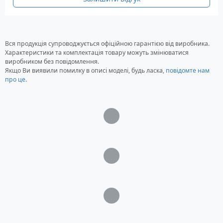
Віброізолятори
Набір для підключення фільтра
Набір запасних фільтрів
Проведення для повітряної лінії
Вся продукція супроводжується офіційною гарантією від виробника.
Шланг з обплетенням з нержавіючої сталі
Характеристики та комплектація товару можуть змінюватися
виробником без повідомлення.
захисний пневмоклапан
Якщо Ви виявили помилку в описі моделі, будь ласка,
повідомте нам
про це
.
Загрузка...
Загрузка...
Загрузка...