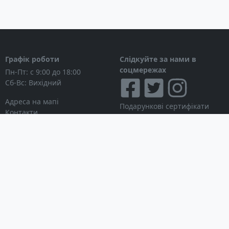
Графік роботи
Слідкуйте за нами в
соцмережах
Пн-Пт: с 9:00 до 18:00
Сб-Вс: Вихідний
Адреса на мапі
Подарункові сертифікати
Контакти
Дисконтні картки
Новини
Можна розраховуватися
Особистий кабінет
Вхід в особистий кабінет
Мої замовлення
Список бажань
Інформація для покупця
Умови використання сайту
© Інтернет-магазин
Партнерська програма
NAVITECH, 2004-2026
Робота з дилерами