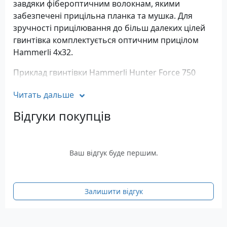
завдяки фібероптичним волокнам, якими
забезпечені прицільна планка та мушка. Для
зручності прицілювання до більш далеких цілей
гвинтівка комплектується оптичним прицілом
Hammerli 4х32.
Приклад гвинтівки Hammerli Hunter Force 750
Combo оснащений каучуковим потиличником з
Читать дальше
напливами Монте-Карло, який не тільки поглине
частину віддачі від пострілу, а й забезпечить
Відгуки покупців
комфортне прицілювання. Ложе та рукоятка
гвинтівки виготовлені з дерева, що робить її
більш елегантною та красивою. Приклад
Ваш відгук буде першим.
прикрашений різьбленим візерунком, який не дає
ковзати долоні.
Технічні характеристики гвинтівки
Залишити відгук
Hammerli Hunter Force 750 Combo
Калібр: 4,5 мм