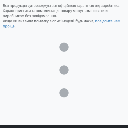
Тип: Пружинно-поршнева пневматика
Вся продукція супроводжується офіційною гарантією від виробника.
Джерело енергії: Пружина
Характеристики та комплектація товару можуть змінюватися
виробником без повідомлення.
Початкова швидкість кулі: 250 м/с
Якщо Ви виявили помилку в описі моделі, будь ласка,
повідомте нам
Тип кулі: Свинцеві кулі
про це
.
Місткість магазину: 1 куля
Тип взводу: Перелом ствола
Дульна енергія, Дж: 16
Загрузка...
Запобіжник: Автоматичний
Прицільні пристрої: Оптичний приціл
Hammerli 6х42, регульовані прицільна планка
Загрузка...
і мушка
Матеріал прикладу: Дерево бук
Стовбур: Сталевий, нарізний
Загрузка...
Довжина: 466 мм (ствола), 1098 мм (загальна)
Вага: 3380 грам
Стандартна комплектація гвинтівки
Hammerli Hunter Force 750 Combo
Пневматична гвинтівка Hammerli Hunter