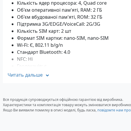
Кількість ядер процесора: 4, Quad core
Об'єм оперативної пам'яті, RAM: 2 ГБ
Об'єм вбудованої пам'яті, ROM: 32 ГБ
Підтримка 3G/EDGE/VoiceCall: 2G/3G
Кількість SIM карт: 2 шт
Формат SIM картки: nano-SIM, nano-SIM
Wi-Fi: Є, 802.11 b/g/n
Стандарт Bluetooth: 4.0
NFC: Ні
Геолокація: є
Передня камера: 5 МР
Читать дальше
Задня камера: 8 MP 2 MP
Наявність радіо: Є
Місткість: 5 000 мАг
Вся продукція супроводжується офіційною гарантією від виробника.
Роз'єм зарядного пристрою: microUSB
Характеристики та комплектація товару можуть змінюватися виробнико
Версія OS: Android 9.0
Якщо Ви виявили помилку в описі моделі, будь ласка,
повідомте нам про
Стандарт захисту: IP68
Вага: 235 грам
Розміри: 158 x 77.5 x 13.8 мм