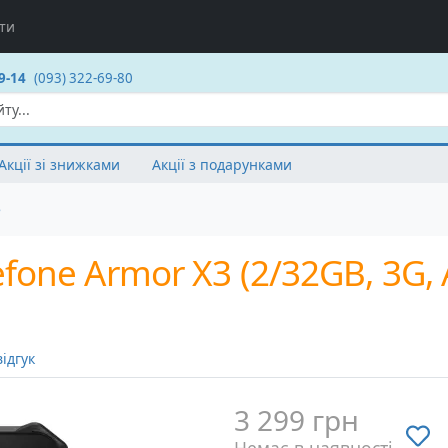
ти
9-14
(093) 322-69-80
Акції зі знижками
Акції з подарунками
e
ne Armor X3 (2/32GB, 3G, A
ідгук
3 299 грн