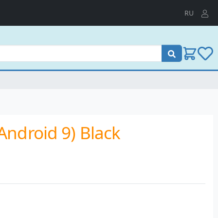
RU
Пошук
ndroid 9) Black