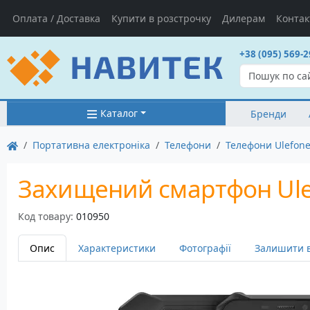
Оплата / Доставка
Купити в розстрочку
Дилерам
Контак
+38 (095) 569-2
Каталог
Бренди
Портативна електроніка
Телефони
Телефони Ulefon
Захищений смартфон Ulefo
Код товару:
010950
Опис
Характеристики
Фотографії
Залишити в