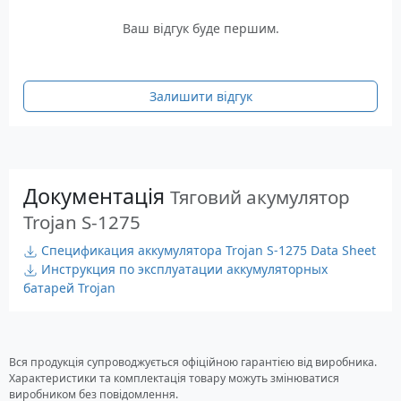
та сталої роботи, внаслідок чого продуктивність
Ваш відгук буде першим.
батареї стабільна тривалий час. Мінімізувати
можливість короткого замикання, тим самим
продовжити період життя акумулятора Trojan S-
Залишити відгук
1275 дозволить унікальний дизайн відстійника
FlowBridge. Потужність роботи акумулятора
становить 1,74 квт.
Характеристики
Документація
Тяговий акумулятор
Напруга: 12 Вольт
Trojan S-1275
ємність акумулятора: C5 - 113 Ач; C20 - 145 Аг;
C100 - 155 Аг
Спецификация аккумулятора Trojan S-1275 Data Sheet
Потужність, кВт/год@100ч: 1,74 кВт
Инструкция по эксплуатации аккумуляторных
Склад: Свинцево-кислотна батарея з рідким
батарей Trojan
електролітом
Типорозмір за BCI: GC12
Термінал (тип Борна): ELPT
Вся продукція супроводжується офіційною гарантією від виробника.
Матеріал: поліпропілен
Характеристики та комплектація товару можуть змінюватися
Габаритні розміри: 329 x 181 x 272 мм
виробником без повідомлення.