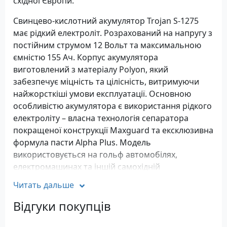
східної Європи.
Свинцево-кислотний акумулятор Trojan S-1275
має рідкий електроліт. Розрахований на напругу з
постійним струмом 12 Вольт та максимальною
ємністю 155 Ач. Корпус акумулятора
виготовлений з матеріалу Polyon, який
забезпечує міцність та цілісність, витримуючи
найжорсткіші умови експлуатації. Основною
особливістю акумулятора є використання рідкого
електроліту – власна технологія сепаратора
покращеної конструкції Maxguard та ексклюзивна
формула пасти Alpha Plus. Модель
використовується на гольф автомобілях,
електромашинах та іншій самохідній
електротехніці.
Читать дальше
Запатентована паста високої щільності Trojan
Відгуки покупців
Alpha Plus оптимізує розподіл пористості для
покращення властивостей активного матеріалу