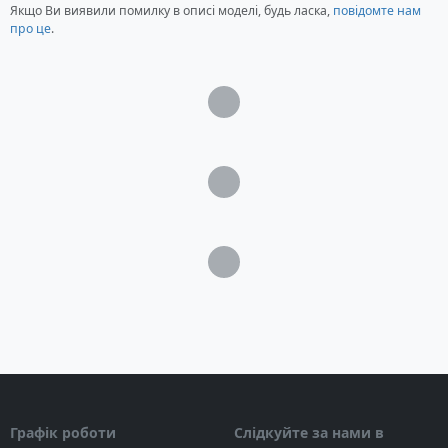
Якщо Ви виявили помилку в описі моделі, будь ласка,
Вага: 35 кг
повідомте нам
про це
.
Гарантія 12 місяців
Загрузка...
Загрузка...
Загрузка...
Графік роботи
Слідкуйте за нами в