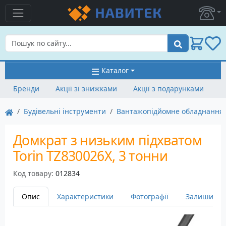
Пошук
Каталог
Бренди
Акції зі знижками
Акції з подарунками
Будівельні інструменти
Вантажопідйомне обладнання
Домкрат з низьким підхватом
Torin TZ830026X, 3 тонни
Код товару:
012834
Опис
Характеристики
Фотографії
Залишити в