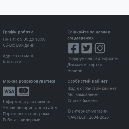
Графік роботи
Слідкуйте за нами в
соцмережах
Пн-Пт: с 9:00 до 18:00
Сб-Вс: Вихідний
Адреса на мапі
Подарункові сертифікати
Контакти
Дисконтні картки
Новини
Можна розраховуватися
Особистий кабінет
Вхід в особистий кабінет
Мої замовлення
Список бажань
Інформація для покупця
Умови використання сайту
© Інтернет-магазин
Партнерська програма
NAVITECH, 2004-2026
Робота з дилерами