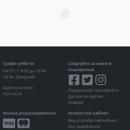
Загрузка...
Графік роботи
Слідкуйте за нами в
соцмережах
Пн-Пт: с 9:00 до 18:00
Сб-Вс: Вихідний
Адреса на мапі
Подарункові сертифікати
Контакти
Дисконтні картки
Новини
Можна розраховуватися
Особистий кабінет
Вхід в особистий кабінет
Мої замовлення