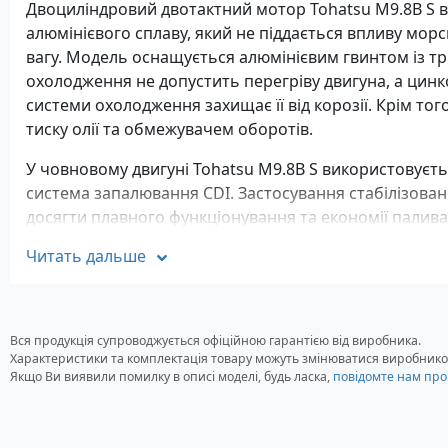
Двоциліндровий двотактний мотор Tohatsu M9.8B S 
алюмінієвого сплаву, який не піддається впливу морсь
вагу. Модель оснащується алюмінієвим гвинтом із т
охолодження не допустить перегріву двигуна, а цин
системи охолодження захищає її від корозії. Крім т
тиску олії та обмежувачем оборотів.
У човновому двигуні Tohatsu M9.8B S використовуєт
система запалювання CDI. Застосування стабілізован
досягти плавного функціонування та економії палива. Ц
двигуни TOHATSU оснащена безпечним аварійним ви
Читать дальше
термін експлуатації двигуна. Простота конструкції, ле
висока потужність Tohatsu M9.8B S зроблять Ваш від
комфортним.
Характеристики
Вся продукція супроводжується офіційною гарантією від виробника.
Характеристики та комплектація товару можуть змінюватися виробнико
Номінальна потужність: 9.8 л.с
Якщо Ви виявили помилку в описі моделі, будь ласка,
повідомте нам про
Максимальна кількість обертів: 5000-6000 об/хв
Кількість циліндрів: 2 шт