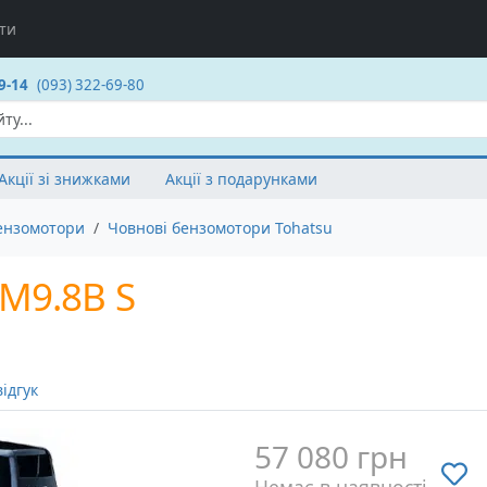
ти
9-14
(093) 322-69-80
Акції зі знижками
Акції з подарунками
ензомотори
Човнові бензомотори Tohatsu
M9.8B S
ідгук
57 080 грн