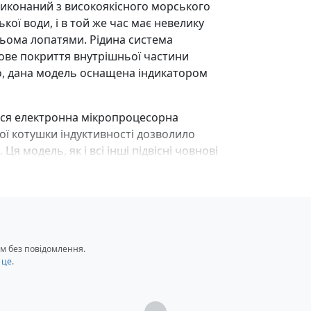
виконаний з високоякісного морського
кої води, і в той же час має невелику
рьома лопатями. Рідина система
кове покриття внутрішньої частини
ого, дана модель оснащена індикатором
ься електронна мікропроцесорна
ої котушки індуктивності дозволило
я модель, як і всі інші підвісні човнові
микачем. Все це дозволило збільшити
гкість управління, невелика вага та
починок на воді справді приємним та
м без повідомлення.
 це
.
Загрузка...