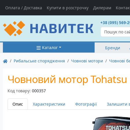
Оплата / Доставка
Купити в розстрочку
Дилерам
Контак
+38 (095) 569-2
Каталог
Бренди
Рибальське спорядження
Човнові мотори
Човнові б
Човновий мотор Tohatsu 
Код товару:
000357
Опис
Характеристики
Фотографії
Залишити в