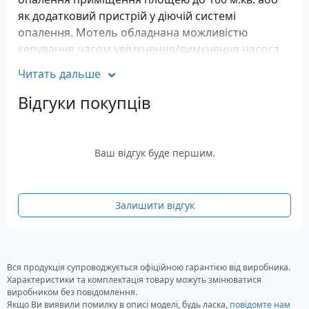
як додатковий пристрій у діючій системі
опалення. Мотель обладнана можливістю
керування часом увімкнення/вимкнення насоса
до та після включення тенів, циркуляційним
Читать дальше
насосом, захисним модульним контактором,
двома датчиками температури. Ви можете
Відгуки покупців
регулювати температуру в діапазоні 0-90 о С.
Модельний електричний казан Tenko Standart
Digital 9 кВт розраховувати на потужність 9 кВт і
Ваш відгук буде першим.
підключається до мережі 380 В. Він
характеризуються: високим коефіцієнтом
корисної дії (ККД), електронним управлінням,
Залишити відгук
надійністю, простотою технічного
обслуговування.
Характеристики
Вся продукція супроводжується офіційною гарантією від виробника.
Напруга живлення: 380 В
Характеристики та комплектація товару можуть змінюватися
Частота струму мережі: 50 Гц
виробником без повідомлення.
Номінальна споживана потужність: 9 кВт
Якщо Ви виявили помилку в описі моделі, будь ласка,
повідомте нам