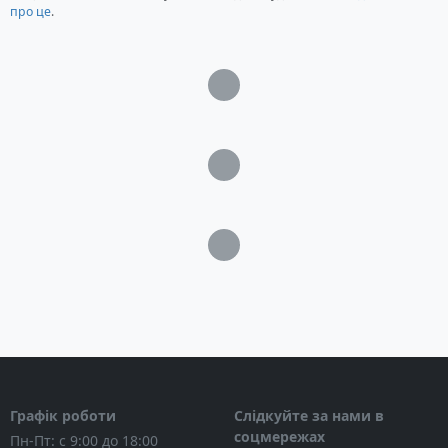
про це
.
Тип нагрівача: Блок з 3-х ТЕНів
Значення ступеней потужності: 3-6-9 кВт
Місткість теплообмінника (не менше): 1,8 дм3
Загрузка...
ККД: 99 %
Максимальний тиск у системі: 3 Бар
Регулювання опалювального контуру: плавне
Загрузка...
від 0 до 90°С
Приєднувальні патрубки: Ø 3/4 дюйм
Габаритні розміри: 650 х 260 х 190 мм
Вага: 15 кг
Загрузка...
Комплектація електричного котла
Tenko Standart Digital 9 кВт
Електричний казан Tenko Standart Digital 9
кВт
Інструкція користувача
Графік роботи
Слідкуйте за нами в
соцмережах
Пн-Пт: с 9:00 до 18:00