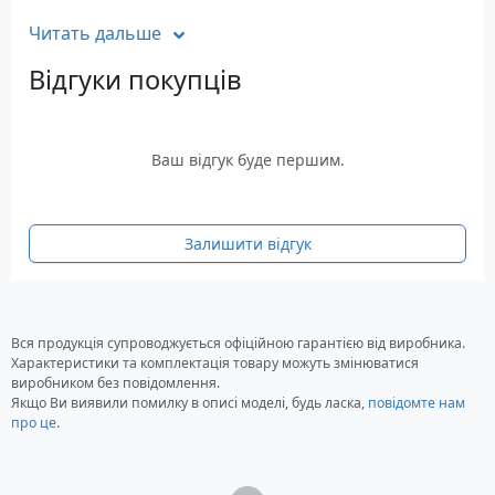
Захист від накипу: Знімний колектор для
Читать дальше
збору накипу
Строк гарантії: 24 місяці
Відгуки покупців
Ваш відгук буде першим.
Залишити відгук
Вся продукція супроводжується офіційною гарантією від виробника.
Характеристики та комплектація товару можуть змінюватися
виробником без повідомлення.
Якщо Ви виявили помилку в описі моделі, будь ласка,
повідомте нам
про це
.