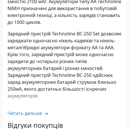
ємністю 2100 мАг. Акумулятори типу AA Technoline
NiMH призначені для використання в побутовій
електронній техніці, а кількість зарядів становить
до 1000 циклів.
Зарядний пристрій Technoline BC-250 Set дозволяє
заряджати одночасно нікель-кадмієві та нікель-
металгібридні акумулятори формату AA та AAA.
Крім того, зарядний пристрій може одночасно
зарядити до чотирьох різних типів
акумуляторних батарей і різних ємностей.
Зарядний пристрій Technoline BC-250 здійснює
заряд акумуляторних батарей струмом близько
250мА, якого достатньо більшості існуючих
акумуляторів.
Зарядний пристрій обладнано дисплеєм LCD для
Читать дальше
кожного акумуляторного відсіку. У процесі
заряджання на дисплеї відображається
Відгуки покупців
інформація про напругу у Вольтах та ємність