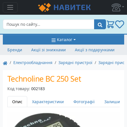
Пошук
Каталог
Бренди
Акції зі знижками
Акції з подарунками
Електрообладнання
Зарядні пристрої
Зарядні прист
Technoline BC 250 Set
Код товару:
002183
Опис
Характеристики
Фотографії
Залишити в