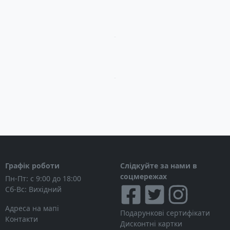
Загрузка...
Загрузка...
Графік роботи
Слідкуйте за нами в
соцмережах
Пн-Пт: с 9:00 до 18:00
Сб-Вс: Вихідний
Адреса на мапі
Подарункові сертифікати
Контакти
Дисконтні картки