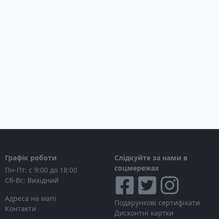
Загрузка...
Загрузка...
Графік роботи
Слідкуйте за нами в
соцмережах
Пн-Пт: с 9:00 до 18:00
Сб-Вс: Вихідний
Адреса на мапі
Подарункові сертифікати
Контакти
Дисконтні картки