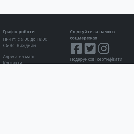
Графік роботи
Слідкуйте за нами в
соцмережах
Пн-Пт: с 9:00 до 18:00
Сб-Вс: Вихідний
Адреса на мапі
Подарункові сертифікати
Контакти
Дисконтні картки
Новини
Можна розраховуватися
Особистий кабінет
Вхід в особистий кабінет
Мої замовлення
Список бажань
Інформація для покупця
Умови використання сайту
© Інтернет-магазин
Партнерська програма
NAVITECH, 2004-2026
Робота з дилерами