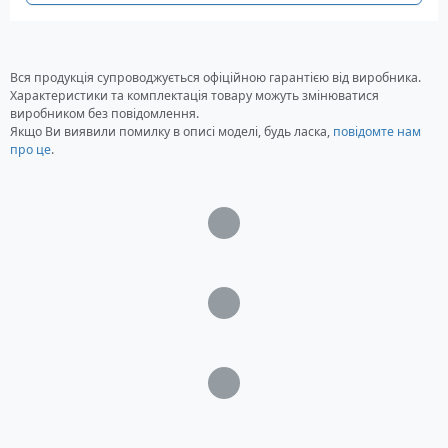
Комплектація
Велотренажер Tacx Flux 2
Швидкознімний пристрій прямого приводу з
Вся продукція супроводжується офіційною гарантією від виробника.
набором адаптерів 142 x 12 мм та 148 x 12 мм.
Характеристики та комплектація товару можуть змінюватися
Інструмент для встановлення велосипеда 5
виробником без повідомлення.
мм
Якщо Ви виявили помилку в описі моделі, будь ласка,
повідомте нам
про це
.
Програмне забезпечення Tacx Premium на 1
місяць
Загрузка...
Загрузка...
Загрузка...