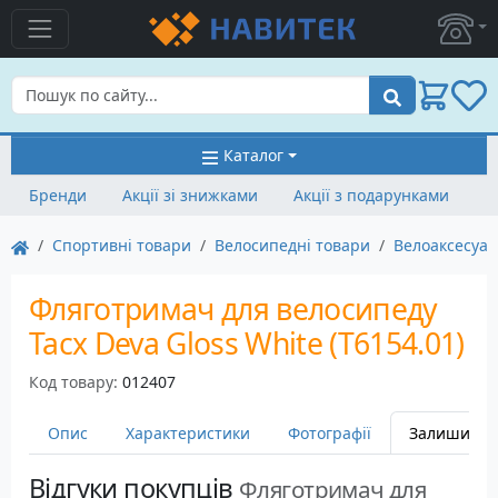
Пошук
Каталог
Бренди
Акції зі знижками
Акції з подарунками
Спортивні товари
Велосипедні товари
Велоаксесуа
Фляготримач для велосипеду
Tacx Deva Gloss White (T6154.01)
Код товару:
012407
Опис
Характеристики
Фотографії
Залишити в
Відгуки покупців
Фляготримач для