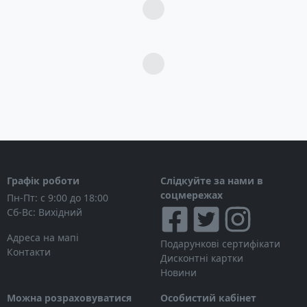
Загрузка...
Загрузка...
Графік роботи
Слідкуйте за нами в
соцмережах
Пн-Пт: с 9:00 до 18:00
Сб-Вс: Вихідний
Адреса на мапі
Подарункові сертифікати
Контакти
Дисконтні картки
Новини
Можна розраховуватися
Особистий кабінет