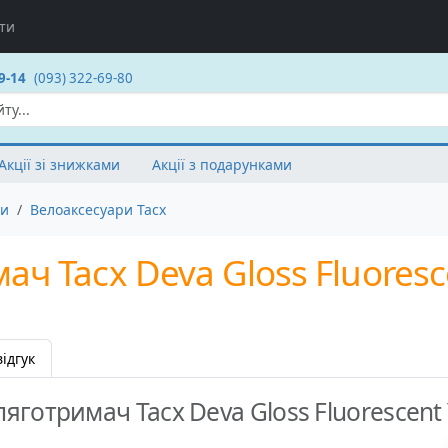
ти
9-14
(093) 322-69-80
Акції зі знижками
Акції з подарунками
ри
Велоаксесуари Tacx
 Tacx Deva Gloss Fluoresce
ідгук
готримач Tacx Deva Gloss Fluorescent Y