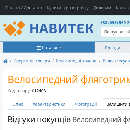
Оплата / Доставка
Купити в розстрочку
Дилерам
Контак
+38 (095) 569-2
Каталог
Бренди
Спортивні товари
Велосипедні товари
Велоаксесуа
Велосипедний фляготримач
Код товару:
012403
Опис
Характеристики
Фотографії
Залишити в
Відгуки покупців
Велосипедний фля