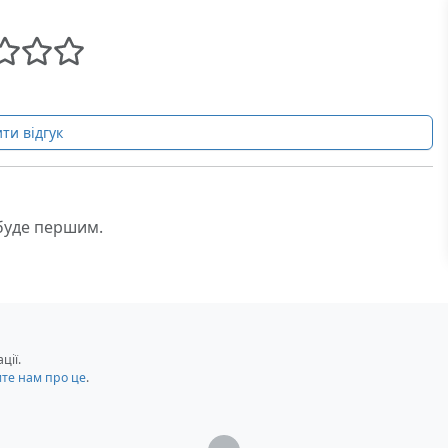
ти відгук
 буде першим.
ції.
мте нам про це
.