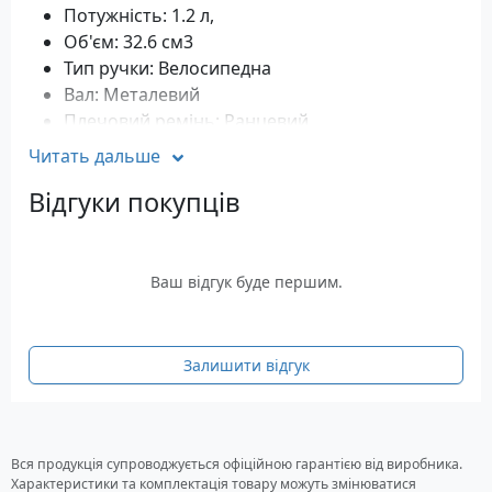
Потужність: 1.2 л,
Об'єм: 32.6 см3
Тип ручки: Велосипедна
Вал: Металевий
Плечовий ремінь: Ранцевий
Штанга: Розбірна, алюмінієва
Читать дальше
Ширина скошування ліскою: 43 см
Відгуки покупців
Ширина скошування ножем: 25.5 см
Обороти двигуна: 11000 об/хв
Об'єм паливного бака: 0.8 л
Вага: 7.8 кг
Ваш відгук буде першим.
Комплектація
Мотокоса
Залишити відгук
Косильна головка з ліскою
Трилопатевий ніж
Ортопедичний ремінь на два плечі
комплект кріплень
Вся продукція супроводжується офіційною гарантією від виробника.
Характеристики та комплектація товару можуть змінюватися