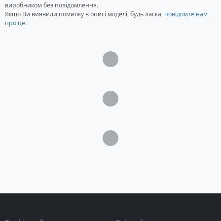
Ключ для ремонту
виробником без повідомлення.
Інструкція з експлуатації
Якщо Ви виявили помилку в описі моделі, будь ласка,
повідомте нам
Гарантійний талон
про це
.
Картонна коробка
Загрузка...
Загрузка...
Загрузка...