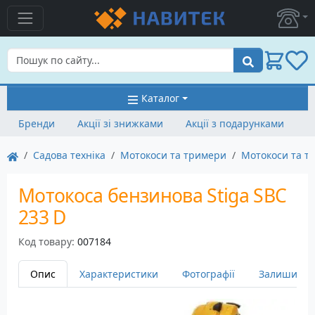
Пошук
Каталог
Бренди
Акції зі знижками
Акції з подарунками
Садова техніка
Мотокоси та тримери
Мотокоси та т
Мотокоса бензинова Stiga SBC
233 D
Код товару:
007184
Опис
Характеристики
Фотографії
Залишити в