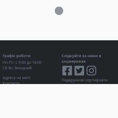
Загрузка...
Графік роботи
Слідкуйте за нами в
соцмережах
Пн-Пт: с 9:00 до 18:00
Сб-Вс: Вихідний
Адреса на мапі
Подарункові сертифікати
Контакти
Дисконтні картки
Новини
Можна розраховуватися
Особистий кабінет
Вхід в особистий кабінет
Мої замовлення