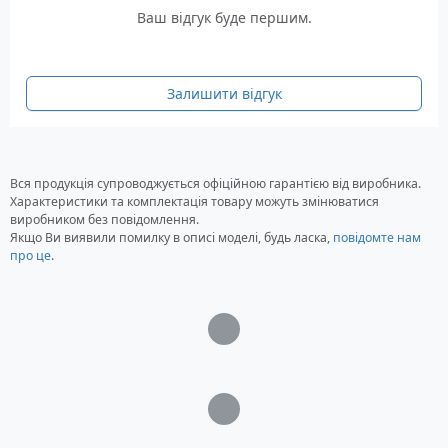
16 м'яких з подвійної пінопластової тканини
Ваш відгук буде першим.
підкладок для пальців.
Запатентований алюмінієвий конектор
Запатентований запобіжний клапан
Залишити відгук
2 з EVA подушка для захисту ліктів та колін
1 повітряна камера
Розмір: 193 см
Вся продукція супроводжується офіційною гарантією від виробника.
Відеоогляд Sportsstuff FREGUENT
Характеристики та комплектація товару можуть змінюватися
FLYER
виробником без повідомлення.
Якщо Ви виявили помилку в описі моделі, будь ласка,
повідомте нам
про це
.
Загрузка...
Загрузка...