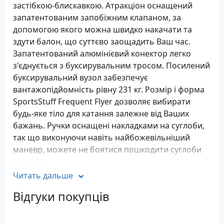
застібкою-блискавкою. Атракціон оснащений
запатентованим запобіжним клапаном, за
допомогою якого можна швидко накачати та
здути балон, що суттєво заощадить Ваш час.
Запатентований алюмінієвий конектор легко
з'єднується з буксирувальним тросом. Посилений
буксирувальний вузол забезпечує
вантажопідйомність рівну 231 кг. Розмір і форма
SportsStuff Frequent Flyer дозволяє вибирати
будь-яке тіло для катання залежне від Ваших
бажань. Ручки оснащені накладками на суглоби,
так що виконуючи навіть найбожевільніший
маневр, можете не боятися пошкодити суглоби
пальців.
Характеристики
Читать дальше
Кількість місць: 3
Відгуки покупців
Зносостійке нейлонове покриття з подвійним
рядком з потаємною застібкою-блискавкою