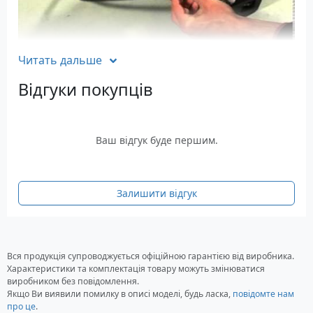
Читать дальше
Характеристики
Відгуки покупців
Напруга: 12 Вольт
Тиск: Максимальний 100 psi
Струм компресора: Максимальний 10 Ампер
Повітряний шланг: 60 см
Ваш відгук буде першим.
Тривалість безперервної роботи: 15 хвилин
Комплектація
Залишити відгук
компресор ES-225
Герметик для аварійного ремонту шин
Smartbuster Sil 450 ml
Вся продукція супроводжується офіційною гарантією від виробника.
Кабель підключення до прикурювача
Характеристики та комплектація товару можуть змінюватися
Набір перехідників
виробником без повідомлення.
Чохол для зберігання та транспортування
Якщо Ви виявили помилку в описі моделі, будь ласка,
повідомте нам
про це
.
Інструкція користувача