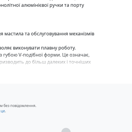
нолітної алюмінієвої ручки та порту
я мастила та обслуговування механізмів
оляє виконувати плавну роботу.
з губою V-подібної форми. Це означає,
изводить до більш далеких і точніших
м секретним покриттям також істотно
лосіні.
скінченний гвинт).
Power Roller значно скорочує
еликою перевагою при використанні
м без повідомлення.
 II – при встановленому режимі
 це
.
ки виключено. Практично переваги цього
установку індикатора клювання з
Загрузка...