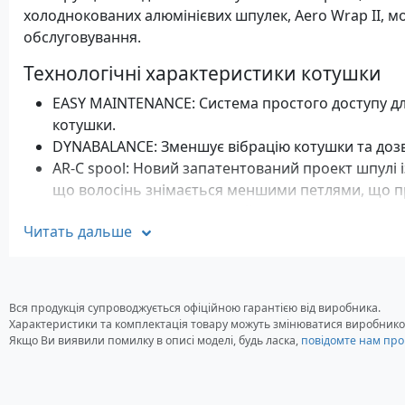
холоднокованих алюмінієвих шпулек, Aero Wrap II, мо
обслуговування.
Технологічні характеристики котушки
EASY MAINTENANCE: Система простого доступу дл
котушки.
DYNABALANCE: Зменшує вібрацію котушки та дозв
AR-C spool: Новий запатентований проект шпулі і
що волосінь знімається меншими петлями, що пр
закидів. AR-C у поєднанні з його запатентовани
Читать дальше
мінімізує ризик утворення дефектів шнура або во
AERO WRAP II: Двошвидкісне коливання шпулі (не
POWER ROLLER: Спеціальна конструкція Shimano 
закручування волосіні під час витягування і є в
Вся продукція супроводжується офіційною гарантією від виробника.
мононитки та плетеної волосіні.
Характеристики та комплектація товару можуть змінюватися виробнико
SUPER STOPPER II: Завдяки системі Super Stopper
Якщо Ви виявили помилку в описі моделі, будь ласка,
повідомте нам про
блокування зворотного руху вільний рух рукоят
підшипника, що безвідмовно працює, включають 