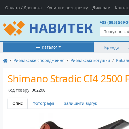
Оплата / Доставка
Купити в розстрочку
Дилерам
Контак
+38 (095) 569-2
Каталог
Бренди
Рибальське спорядження
Рибальські котушки
Рибал
Shimano Stradic CI4 2500 
Код товару:
002268
Опис
Фотографії
Залишити відгук