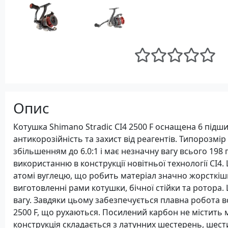
Опис
Котушка Shimano Stradic CI4 2500 F оснащена 6 підш
антикорозійність та захист від реагентів. Типорозмі
збільшенням до 6.0:1 і має незначну вагу всього 198 
використанню в конструкції новітньої технології CI4.
атомі вуглецю, що робить матеріал значно жорсткіш
виготовленні рами котушки, бічної стійки та ротора.
вагу. Завдяки цьому забезпечується плавна робота вс
2500 F, що рухаються. Посилений карбон не містить ме
конструкція складається з латунних шестерень, шест