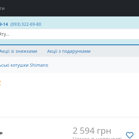
ти
9-14
(093) 322-69-80
Акції зі знижками
Акції з подарунками
ьські котушки Shimano
F
2 594 грн