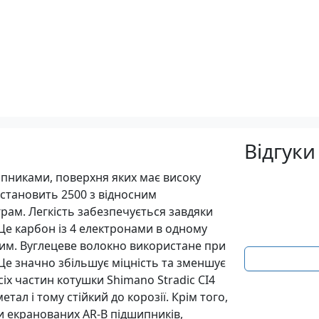
Відгуки
ипниками, поверхня яких має високу
р становить 2500 з відносним
грам. Легкість забезпечується завдяки
 Це карбон із 4 електронами в одному
им. Вуглецеве волокно використане при
 Це значно збільшує міцність та зменшує
іх частин котушки Shimano Stradic CI4
тал і тому стійкий до корозії. Крім того,
и екранованих AR-B підшипників,