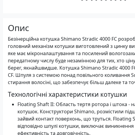
Опис
Безінерційна котушка Shimano Stradic 4000 FC розро
головний механізм котушки виготовлений з цинку вис
яке має мікроналаштування та посилений вологозахи
передатному числу буде незамінною для тих, хто цінує
берег, якнайшвидше. Котушка Shimano Stradic 4000 
CF. Шпуля з системою понад повільного коливання Su
стирання волосіні, що забезпечує більш далеке та т
Технологічні характеристики котушки
Floating Shaft II: Область тертя ротора і штока -
котушок. Конструктори Shimano, розмістили пі
зайвий контакт поверхонь, що труться. Floating S
відповідно шпулі котушки, виключає виникненн
ефективність та довговічність.