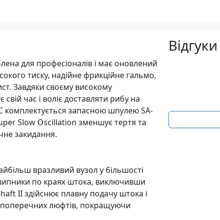
Відгуки
блена для професіоналів і має оновлений
окого тиску, надійне фрикційне гальмо,
ст. Завдяки своєму високому
 свій час і воліє доставляти рибу на
FC комплектується запасною шпулею SA-
per Slow Oscillation зменшує тертя та
очне закидання.
 найбільш вразливий вузол у більшості
дшипники по краях штока, виключивши
haft II здійснює плавну подачу штока і
я поперечних люфтів, покращуючи