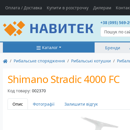
Оплата / Доставка
Купити в розстрочку
Дилерам
Контак
+38 (095) 569-2
Каталог
Бренди
Рибальське спорядження
Рибальські котушки
Рибал
Shimano Stradic 4000 FC
Код товару:
002370
Опис
Фотографії
Залишити відгук