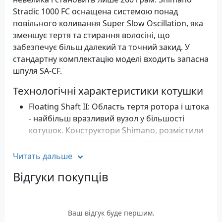
Stradic 1000 FC оснащена системою понад
повільного коливання Super Slow Oscillation, яка
зменшує тертя та стирання волосіні, що
забезпечує більш далекий та точний закид. У
стандартну комплектацію моделі входить запасна
шпуля SA-CF.
Технологічні характеристики котушки
Floating Shaft II: Область тертя ротора і штока
- найбільш вразливий вузол у більшості
котушок. Конструктори Shimano, розмістили
підшипники по краях штока, виключивши
зайвий контакт поверхонь, що труться.
Читать дальше
Floating Shaft II здійснює плавну подачу
Відгуки покупців
штока і відповідно шпулі котушки, виключає
виникнення поперечних люфтів,
покращуючи ефективність та довговічність.
Easy Maintenance: Система простого доступу
Ваш відгук буде першим.