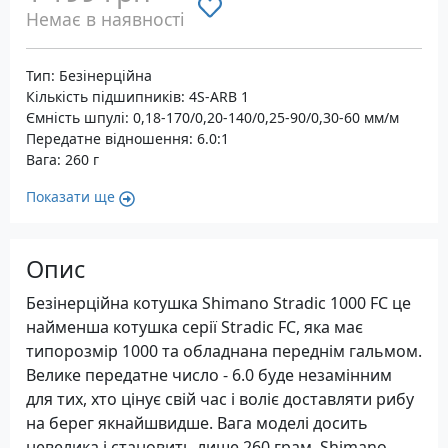
Немає в наявності
Тип: Безінерційна
Кількість підшипників: 4S-ARB 1
Ємність шпулі: 0,18-170/0,20-140/0,25-90/0,30-60 мм/м
Передатне відношення: 6.0:1
Вага: 260 г
Показати ще
Опис
Безінерційна котушка Shimano Stradic 1000 FC це
найменша котушка серії Stradic FC, яка має
типорозмір 1000 та обладнана переднім гальмом.
Велике передатне число - 6.0 буде незамінним
для тих, хто цінує свій час і воліє доставляти рибу
на берег якнайшвидше. Вага моделі досить
невелика і становить лише 260 грам. Shimano