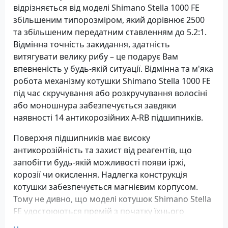
відрізняється від моделі Shimano Stella 1000 FE
збільшеним типорозміром, який дорівнює 2500
та збільшеним передатним ставленням до 5.2:1.
Відмінна точність закидання, здатність
витягувати велику рибу – це подарує Вам
впевненість у будь-якій ситуації. Відмінна та м'яка
робота механізму котушки Shimano Stella 1000 FE
під час скручування або розкручування волосіні
або моношнура забезпечується завдяки
наявності 14 антикорозійних A-RB підшипників.
Поверхня підшипників має високу
антикорозійність та захист від реагентів, що
запобігти будь-якій можливості появи іржі,
корозії чи окислення. Надлегка конструкція
котушки забезпечується магнієвим корпусом.
Тому не дивно, що моделі котушок Shimano Stella
FE удостоюються премій з початку їхнього
виробництва в 2010 році.