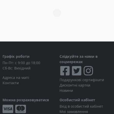
Загрузка...
Графік роботи
Слідкуйте за нами в
соцмережах
Пн-Пт: с 9:00 до 18:00
Сб-Вс: Вихідний
Адреса на мапі
Подарункові сертифікати
Контакти
Дисконтні картки
Новини
Можна розраховуватися
Особистий кабінет
Вхід в особистий кабінет
Мої замовлення