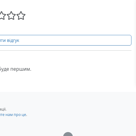
ти відгук
 буде першим.
ції.
мте нам про це
.