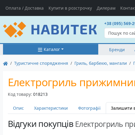
Оплата / Доставка
Купити в розстрочку
Дилерам
Контак
+38 (095) 569-2
Каталог
Бренди
Туристичне спорядження
Гриль, барбекю, мангали
Електрогриль прижимний
Код товару:
018213
Опис
Характеристики
Фотографії
Залишити в
Відгуки покупців
Електрогриль пр