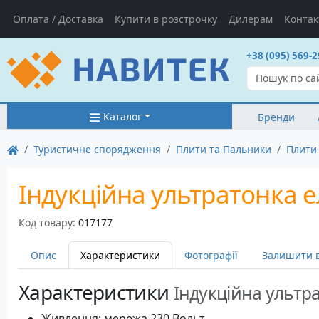
Оплата / Доставка
Купити в розстрочку
Дилерам
Контак
+38 (095) 569-2
Каталог
Бренди
Туристичне спорядження
Плити та Пальники
Плити 
Індукційна ультратонка 
Код товару:
017177
Опис
Характеристики
Фотографії
Залишити в
Характеристики
Індукційна ультр
Живлення: мережа 230 Вольт