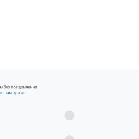
м без повідомлення.
те нам про це
.
Загрузка...
Загрузка...