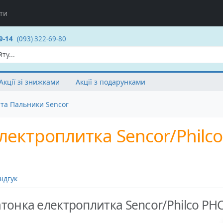
ти
9-14
(093) 322-69-80
Акції зі знижками
Акції з подарунками
та Пальники Sencor
електроплитка Sencor/Philc
ідгук
атонка електроплитка Sencor/Philco PH