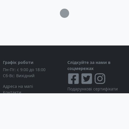
Загрузка...
Графік роботи
Слідкуйте за нами в
соцмережах
Пн-Пт: с 9:00 до 18:00
Сб-Вс: Вихідний
Адреса на мапі
Подарункові сертифікати
Контакти
Дисконтні картки
Новини
Можна розраховуватися
Особистий кабінет
Вхід в особистий кабінет
Мої замовлення