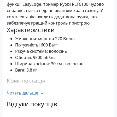
функції EasyEdge, тример Ryobi RLT6130 чудово
справляється з підрівнюванням країв газону. У
комплектацію входить додаткова ручка, що
забезпечує кращий контроль пристрою.
Характеристики
Живлення: мережа 220 Вольт
Потужність: 600 Ватт
Ріжуча система: волосінь
Оберти: 9500 об/хв
Ширина косіння: 30 см - волосінь
Вага: 3.8 кг
Комплектація
Садовий тример Ryobi RLT6130
Читать дальше
Котушка з ліскою
Захисний кожух
Відгуки покупців
Додаткове руків'я