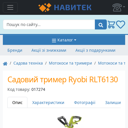
Пошук
Каталог
Бренди
Акції зі знижками
Акції з подарунками
Садова техніка
Мотокоси та тримери
Мотокоси та т
Садовий тример Ryobi RLT6130
Код товару:
017274
Опис
Характеристики
Фотографії
Залишити в