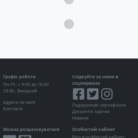
Загрузка...
Графік роботи
Слідкуйте за нами в
соцмережах
Пн-Пт: с 9:00 до 18:00
Сб-Вс: Вихідний
Адреса на мапі
Подарункові сертифікати
Контакти
Дисконтні картки
Новини
Можна розраховуватися
Особистий кабінет
Вхід в особистий кабінет