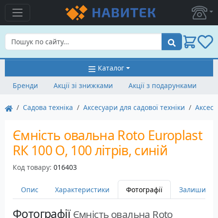
Пошук
Каталог
Бренди
Акції зі знижками
Акції з подарунками
Садова техніка
Аксесуари для садової техніки
Аксесу
Ємність овальна Roto Europlast
RК 100 О, 100 літрів, синій
Код товару:
016403
Опис
Характеристики
Фотографії
Залишити в
Фотографії
Ємність овальна Roto