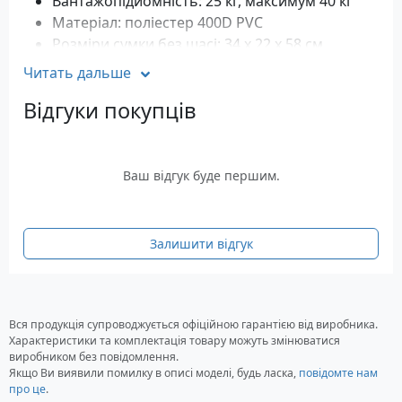
Вантажопідйомність: 25 кг, максимум 40 кг
Матеріал: поліестер 400D PVC
Розміри сумки без шасі: 34 x 22 x 58 см
Розміри: 39 x 31 x 105 см, складена 39 x 21.5 x
Читать дальше
105 см
Відгуки покупців
Вага: 2.26 кг
Колір: Azul
Гарантія: 36 місяців
Ваш відгук буде першим.
Залишити відгук
Вся продукція супроводжується офіційною гарантією від виробника.
Характеристики та комплектація товару можуть змінюватися
виробником без повідомлення.
Якщо Ви виявили помилку в описі моделі, будь ласка,
повідомте нам
про це
.