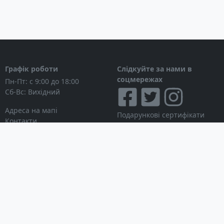
Графік роботи
Слідкуйте за нами в
соцмережах
Пн-Пт: с 9:00 до 18:00
Сб-Вс: Вихідний
Адреса на мапі
Подарункові сертифікати
Контакти
Дисконтні картки
Новини
Можна розраховуватися
Особистий кабінет
Вхід в особистий кабінет
Мої замовлення
Список бажань
Інформація для покупця
Умови використання сайту
© Інтернет-магазин
Партнерська програма
NAVITECH, 2004-2026
Робота з дилерами