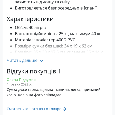
захистить від дощу та снігу
Виготовляється безпосередньо в Іспанії
Характеристики
Об'єм: 40 літрів
Вантажопідйомність: 25 кг, максимум 40 кг
Матеріал: поліестер 400D PVC
Розміри сумки без шасі: 34 x 19 x 62 см
Розміри: 35 x 30 x 97.5 см, складена 35 x 14 x
97.5 см
Читать дальше
Вага: 1.48 кг
Відгуки покупців
1
Колір: Azul
Гарантія: 36 місяців
Олена Підлужна
4 травня 2023 р.
Сумка дуже гарна, щільна тканина, легка, приємний
колір. Колір на фото співпадає.
Смотреть все отзывы о товаре